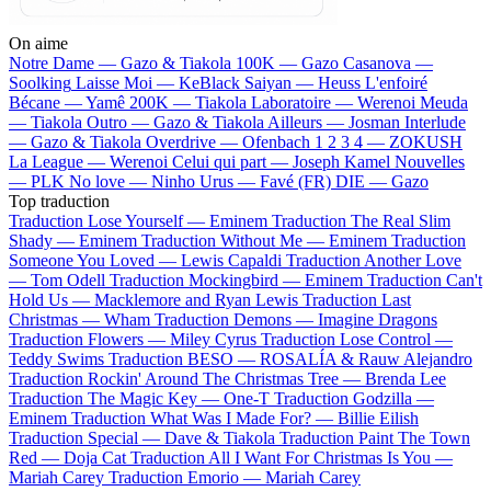
On aime
Notre Dame —
Gazo & Tiakola
100K —
Gazo
Casanova —
Soolking
Laisse Moi —
KeBlack
Saiyan —
Heuss L'enfoiré
Bécane —
Yamê
200K —
Tiakola
Laboratoire —
Werenoi
Meuda
—
Tiakola
Outro —
Gazo & Tiakola
Ailleurs —
Josman
Interlude
—
Gazo & Tiakola
Overdrive —
Ofenbach
1 2 3 4 —
ZOKUSH
La League —
Werenoi
Celui qui part —
Joseph Kamel
Nouvelles
—
PLK
No love —
Ninho
Urus —
Favé (FR)
DIE —
Gazo
Top traduction
Traduction Lose Yourself —
Eminem
Traduction The Real Slim
Shady —
Eminem
Traduction Without Me —
Eminem
Traduction
Someone You Loved —
Lewis Capaldi
Traduction Another Love
—
Tom Odell
Traduction Mockingbird —
Eminem
Traduction Can't
Hold Us —
Macklemore and Ryan Lewis
Traduction Last
Christmas —
Wham
Traduction Demons —
Imagine Dragons
Traduction Flowers —
Miley Cyrus
Traduction Lose Control —
Teddy Swims
Traduction BESO —
ROSALÍA & Rauw Alejandro
Traduction Rockin' Around The Christmas Tree —
Brenda Lee
Traduction The Magic Key —
One-T
Traduction Godzilla —
Eminem
Traduction What Was I Made For? —
Billie Eilish
Traduction Special —
Dave & Tiakola
Traduction Paint The Town
Red —
Doja Cat
Traduction All I Want For Christmas Is You —
Mariah Carey
Traduction Emorio —
Mariah Carey