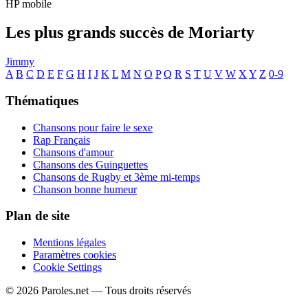
HP mobile
Les plus grands succès de Moriarty
Jimmy
A
B
C
D
E
F
G
H
I
J
K
L
M
N
O
P
Q
R
S
T
U
V
W
X
Y
Z
0-9
Thématiques
Chansons pour faire le sexe
Rap Français
Chansons d'amour
Chansons des Guinguettes
Chansons de Rugby et 3ème mi-temps
Chanson bonne humeur
Plan de site
Mentions légales
Paramètres cookies
Cookie Settings
© 2026 Paroles.net — Tous droits réservés