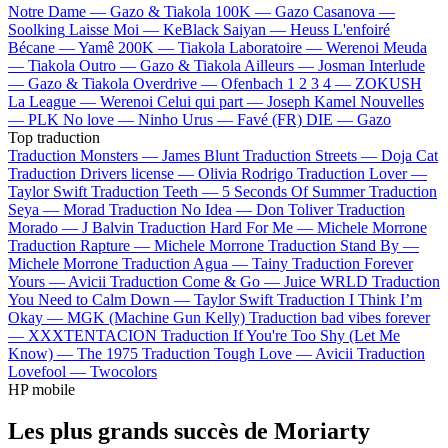
Notre Dame —
Gazo & Tiakola
100K —
Gazo
Casanova —
Soolking
Laisse Moi —
KeBlack
Saiyan —
Heuss L'enfoiré
Bécane —
Yamê
200K —
Tiakola
Laboratoire —
Werenoi
Meuda
—
Tiakola
Outro —
Gazo & Tiakola
Ailleurs —
Josman
Interlude
—
Gazo & Tiakola
Overdrive —
Ofenbach
1 2 3 4 —
ZOKUSH
La League —
Werenoi
Celui qui part —
Joseph Kamel
Nouvelles
—
PLK
No love —
Ninho
Urus —
Favé (FR)
DIE —
Gazo
Top traduction
Traduction Monsters —
James Blunt
Traduction Streets —
Doja Cat
Traduction Drivers license —
Olivia Rodrigo
Traduction Lover —
Taylor Swift
Traduction Teeth —
5 Seconds Of Summer
Traduction
Seya —
Morad
Traduction No Idea —
Don Toliver
Traduction
Morado —
J Balvin
Traduction Hard For Me —
Michele Morrone
Traduction Rapture —
Michele Morrone
Traduction Stand By —
Michele Morrone
Traduction Agua —
Tainy
Traduction Forever
Yours —
Avicii
Traduction Come & Go —
Juice WRLD
Traduction
You Need to Calm Down —
Taylor Swift
Traduction I Think I’m
Okay —
MGK (Machine Gun Kelly)
Traduction bad vibes forever
—
XXXTENTACION
Traduction If You're Too Shy (Let Me
Know) —
The 1975
Traduction Tough Love —
Avicii
Traduction
Lovefool —
Twocolors
HP mobile
Les plus grands succès de Moriarty