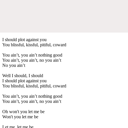
I should plot against you
You blissful, kissful, pitiful, coward
You ain’t, you ain’t nothing good
You ain’t, you ain’t, no you ain’t
No you ain’t
Well I should, I should
I should plot against you
You blissful, kissful, pitiful, coward
You ain’t, you ain’t nothing good
You ain’t, you ain’t, no you ain’t
Oh won't you let me be
Won't you let me be
Let me, let me be