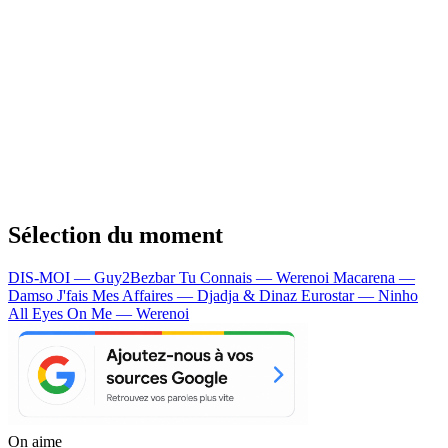
Sélection du moment
DIS-MOI — Guy2Bezbar
Tu Connais — Werenoi
Macarena —
Damso
J'fais Mes Affaires — Djadja & Dinaz
Eurostar — Ninho
All Eyes On Me — Werenoi
On aime