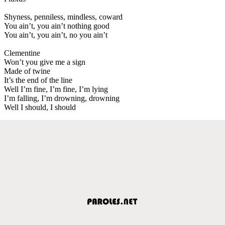
Shyness, penniless, mindless, coward
You ain’t, you ain’t nothing good
You ain’t, you ain’t, no you ain’t
Clementine
Won’t you give me a sign
Made of twine
It’s the end of the line
Well I’m fine, I’m fine, I’m lying
I’m falling, I’m drowning, drowning
Well I should, I should