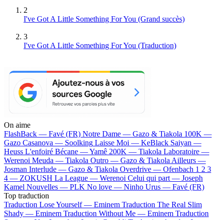
2
I've Got A Little Something For You
(Grand succès)
3
I've Got A Little Something For You (Traduction)
On aime
FlashBack —
Favé (FR)
Notre Dame —
Gazo & Tiakola
100K —
Gazo
Casanova —
Soolking
Laisse Moi —
KeBlack
Saiyan —
Heuss L'enfoiré
Bécane —
Yamê
200K —
Tiakola
Laboratoire —
Werenoi
Meuda —
Tiakola
Outro —
Gazo & Tiakola
Ailleurs —
Josman
Interlude —
Gazo & Tiakola
Overdrive —
Ofenbach
1 2 3
4 —
ZOKUSH
La League —
Werenoi
Celui qui part —
Joseph
Kamel
Nouvelles —
PLK
No love —
Ninho
Urus —
Favé (FR)
Top traduction
Traduction Lose Yourself —
Eminem
Traduction The Real Slim
Shady —
Eminem
Traduction Without Me —
Eminem
Traduction