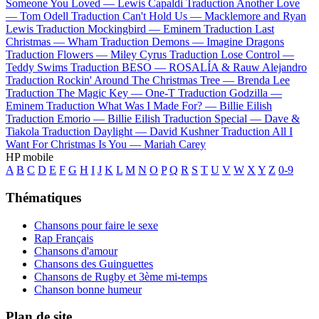
Someone You Loved —
Lewis Capaldi
Traduction Another Love
—
Tom Odell
Traduction Can't Hold Us —
Macklemore and Ryan
Lewis
Traduction Mockingbird —
Eminem
Traduction Last
Christmas —
Wham
Traduction Demons —
Imagine Dragons
Traduction Flowers —
Miley Cyrus
Traduction Lose Control —
Teddy Swims
Traduction BESO —
ROSALÍA & Rauw Alejandro
Traduction Rockin' Around The Christmas Tree —
Brenda Lee
Traduction The Magic Key —
One-T
Traduction Godzilla —
Eminem
Traduction What Was I Made For? —
Billie Eilish
Traduction Emorio —
Billie Eilish
Traduction Special —
Dave &
Tiakola
Traduction Daylight —
David Kushner
Traduction All I
Want For Christmas Is You —
Mariah Carey
HP mobile
A
B
C
D
E
F
G
H
I
J
K
L
M
N
O
P
Q
R
S
T
U
V
W
X
Y
Z
0-9
Thématiques
Chansons pour faire le sexe
Rap Français
Chansons d'amour
Chansons des Guinguettes
Chansons de Rugby et 3ème mi-temps
Chanson bonne humeur
Plan de site