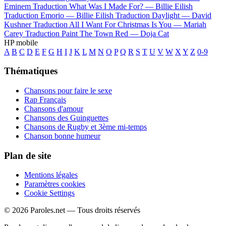
Eminem
Traduction What Was I Made For? —
Billie Eilish
Traduction Emorio —
Billie Eilish
Traduction Daylight —
David
Kushner
Traduction All I Want For Christmas Is You —
Mariah
Carey
Traduction Paint The Town Red —
Doja Cat
HP mobile
A
B
C
D
E
F
G
H
I
J
K
L
M
N
O
P
Q
R
S
T
U
V
W
X
Y
Z
0-9
Thématiques
Chansons pour faire le sexe
Rap Français
Chansons d'amour
Chansons des Guinguettes
Chansons de Rugby et 3ème mi-temps
Chanson bonne humeur
Plan de site
Mentions légales
Paramètres cookies
Cookie Settings
© 2026 Paroles.net — Tous droits réservés