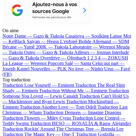
On aime
Notre Dame —
Gazo & Tiakola
Casanova —
Soolking
Laisse Moi
—
KeBlack
Saiyan —
Heuss L'enfoiré
Bolide Allemand —
SDM
Bécane —
Yamê
200K —
Tiakola
Laboratoire —
Werenoi
Meuda
—
Tiakola
Outro —
Gazo & Tiakola
Ailleurs —
Josman
Interlude
—
Gazo & Tiakola
Overdrive —
Ofenbach
1 2 3 4 —
ZOKUSH
La League —
Werenoi
Popcorn Salé —
Santa
Celui qui part —
Joseph Kamel
Nouvelles —
PLK
No love —
Ninho
Urus —
Favé
(FR)
Top traduction
Traduction Lose Yourself —
Eminem
Traduction The Real Slim
Shady —
Eminem
Traduction Without Me —
Eminem
Traduction
Someone You Loved —
Lewis Capaldi
Traduction Can't Hold Us
—
Macklemore and Ryan Lewis
Traduction Mockingbird —
Eminem
Traduction Another Love —
Tom Odell
Traduction Last
Christmas —
Wham
Traduction Demons —
Imagine Dragons
Traduction Flowers —
Miley Cyrus
Traduction Lose Control —
Teddy Swims
Traduction BESO —
ROSALÍA & Rauw Alejandro
Traduction Rockin' Around The Christmas Tree —
Brenda Lee
Traduction The Magic Key —
One-T
Traduction Godzilla —