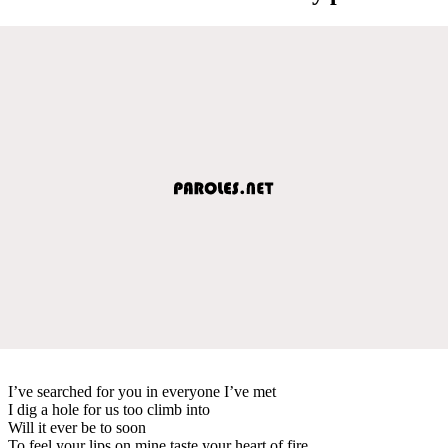
I’ve searched for you in everyone I’ve met
I dig a hole for us too climb into
Will it ever be to soon
To feel your lips on mine taste your heart of fire