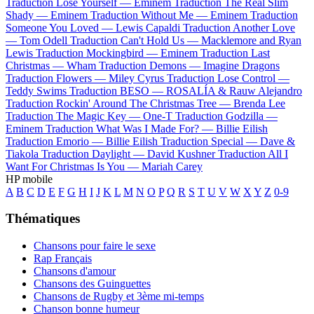
Traduction Lose Yourself —
Eminem
Traduction The Real Slim
Shady —
Eminem
Traduction Without Me —
Eminem
Traduction
Someone You Loved —
Lewis Capaldi
Traduction Another Love
—
Tom Odell
Traduction Can't Hold Us —
Macklemore and Ryan
Lewis
Traduction Mockingbird —
Eminem
Traduction Last
Christmas —
Wham
Traduction Demons —
Imagine Dragons
Traduction Flowers —
Miley Cyrus
Traduction Lose Control —
Teddy Swims
Traduction BESO —
ROSALÍA & Rauw Alejandro
Traduction Rockin' Around The Christmas Tree —
Brenda Lee
Traduction The Magic Key —
One-T
Traduction Godzilla —
Eminem
Traduction What Was I Made For? —
Billie Eilish
Traduction Emorio —
Billie Eilish
Traduction Special —
Dave &
Tiakola
Traduction Daylight —
David Kushner
Traduction All I
Want For Christmas Is You —
Mariah Carey
HP mobile
A
B
C
D
E
F
G
H
I
J
K
L
M
N
O
P
Q
R
S
T
U
V
W
X
Y
Z
0-9
Thématiques
Chansons pour faire le sexe
Rap Français
Chansons d'amour
Chansons des Guinguettes
Chansons de Rugby et 3ème mi-temps
Chanson bonne humeur