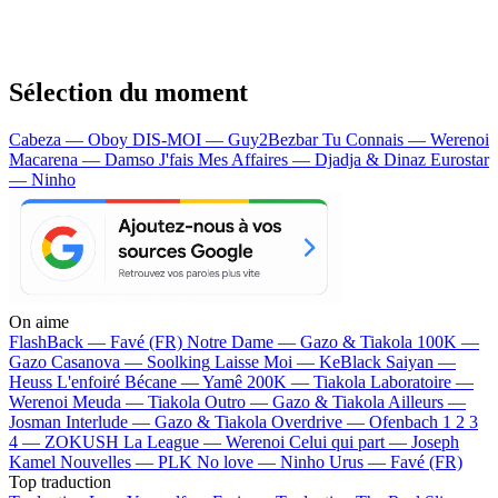
Sélection du moment
Cabeza — Oboy
DIS-MOI — Guy2Bezbar
Tu Connais — Werenoi
Macarena — Damso
J'fais Mes Affaires — Djadja & Dinaz
Eurostar
— Ninho
On aime
FlashBack —
Favé (FR)
Notre Dame —
Gazo & Tiakola
100K —
Gazo
Casanova —
Soolking
Laisse Moi —
KeBlack
Saiyan —
Heuss L'enfoiré
Bécane —
Yamê
200K —
Tiakola
Laboratoire —
Werenoi
Meuda —
Tiakola
Outro —
Gazo & Tiakola
Ailleurs —
Josman
Interlude —
Gazo & Tiakola
Overdrive —
Ofenbach
1 2 3
4 —
ZOKUSH
La League —
Werenoi
Celui qui part —
Joseph
Kamel
Nouvelles —
PLK
No love —
Ninho
Urus —
Favé (FR)
Top traduction