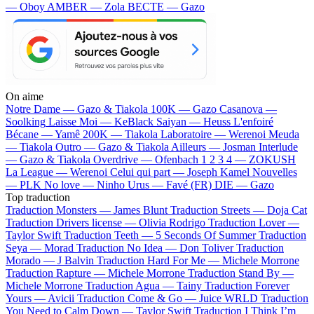
— Oboy
AMBER — Zola
BECTE — Gazo
On aime
Notre Dame —
Gazo & Tiakola
100K —
Gazo
Casanova —
Soolking
Laisse Moi —
KeBlack
Saiyan —
Heuss L'enfoiré
Bécane —
Yamê
200K —
Tiakola
Laboratoire —
Werenoi
Meuda
—
Tiakola
Outro —
Gazo & Tiakola
Ailleurs —
Josman
Interlude
—
Gazo & Tiakola
Overdrive —
Ofenbach
1 2 3 4 —
ZOKUSH
La League —
Werenoi
Celui qui part —
Joseph Kamel
Nouvelles
—
PLK
No love —
Ninho
Urus —
Favé (FR)
DIE —
Gazo
Top traduction
Traduction Monsters —
James Blunt
Traduction Streets —
Doja Cat
Traduction Drivers license —
Olivia Rodrigo
Traduction Lover —
Taylor Swift
Traduction Teeth —
5 Seconds Of Summer
Traduction
Seya —
Morad
Traduction No Idea —
Don Toliver
Traduction
Morado —
J Balvin
Traduction Hard For Me —
Michele Morrone
Traduction Rapture —
Michele Morrone
Traduction Stand By —
Michele Morrone
Traduction Agua —
Tainy
Traduction Forever
Yours —
Avicii
Traduction Come & Go —
Juice WRLD
Traduction
You Need to Calm Down —
Taylor Swift
Traduction I Think I’m