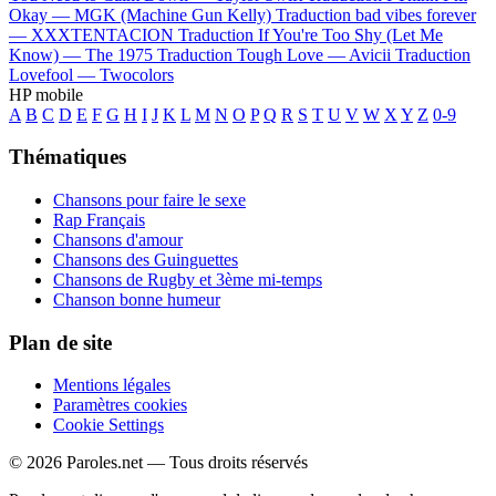
Okay —
MGK (Machine Gun Kelly)
Traduction bad vibes forever
—
XXXTENTACION
Traduction If You're Too Shy (Let Me
Know) —
The 1975
Traduction Tough Love —
Avicii
Traduction
Lovefool —
Twocolors
HP mobile
A
B
C
D
E
F
G
H
I
J
K
L
M
N
O
P
Q
R
S
T
U
V
W
X
Y
Z
0-9
Thématiques
Chansons pour faire le sexe
Rap Français
Chansons d'amour
Chansons des Guinguettes
Chansons de Rugby et 3ème mi-temps
Chanson bonne humeur
Plan de site
Mentions légales
Paramètres cookies
Cookie Settings
© 2026 Paroles.net — Tous droits réservés