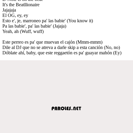
It's the Beatllionaire
Jajajaja
El OG, ey, ey
Esto e', je, marroneo pa' las babie' (You know it)
Pa las babie', pa' las babie' (Jajaja)
Yeah, ah (Wuff, wuff)
Este perreo es pa' que muevan el cajón (Mmm-mmm)
Dile al DJ que no se atreva a darle skip a esta canción (No, no)
Dóblate ahí, baby, que este reggaetón es pa' guayar mahón (Ey)