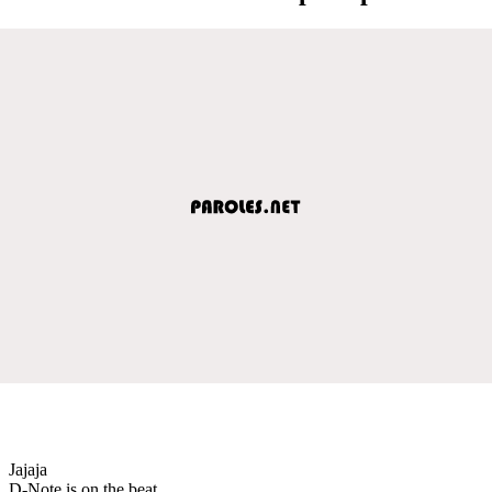
Jajaja
D-Note is on the beat