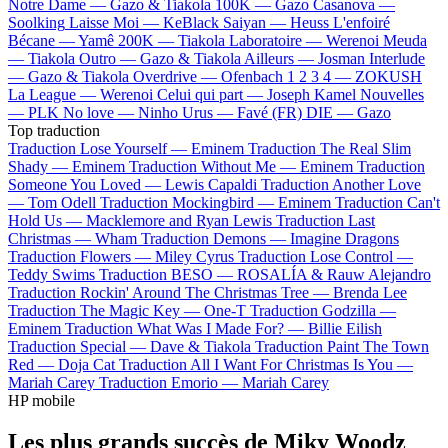
Notre Dame —
Gazo & Tiakola
100K —
Gazo
Casanova —
Soolking
Laisse Moi —
KeBlack
Saiyan —
Heuss L'enfoiré
Bécane —
Yamê
200K —
Tiakola
Laboratoire —
Werenoi
Meuda
—
Tiakola
Outro —
Gazo & Tiakola
Ailleurs —
Josman
Interlude
—
Gazo & Tiakola
Overdrive —
Ofenbach
1 2 3 4 —
ZOKUSH
La League —
Werenoi
Celui qui part —
Joseph Kamel
Nouvelles
—
PLK
No love —
Ninho
Urus —
Favé (FR)
DIE —
Gazo
Top traduction
Traduction Lose Yourself —
Eminem
Traduction The Real Slim
Shady —
Eminem
Traduction Without Me —
Eminem
Traduction
Someone You Loved —
Lewis Capaldi
Traduction Another Love
—
Tom Odell
Traduction Mockingbird —
Eminem
Traduction Can't
Hold Us —
Macklemore and Ryan Lewis
Traduction Last
Christmas —
Wham
Traduction Demons —
Imagine Dragons
Traduction Flowers —
Miley Cyrus
Traduction Lose Control —
Teddy Swims
Traduction BESO —
ROSALÍA & Rauw Alejandro
Traduction Rockin' Around The Christmas Tree —
Brenda Lee
Traduction The Magic Key —
One-T
Traduction Godzilla —
Eminem
Traduction What Was I Made For? —
Billie Eilish
Traduction Special —
Dave & Tiakola
Traduction Paint The Town
Red —
Doja Cat
Traduction All I Want For Christmas Is You —
Mariah Carey
Traduction Emorio —
Mariah Carey
HP mobile
Les plus grands succès de Miky Woodz