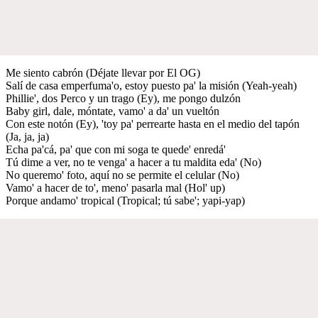
Me siento cabrón (Déjate llevar por El OG)
Salí de casa emperfuma'o, estoy puesto pa' la misión (Yeah-yeah)
Phillie', dos Perco y un trago (Ey), me pongo dulzón
Baby girl, dale, móntate, vamo' a da' un vueltón
Con este notón (Ey), 'toy pa' perrearte hasta en el medio del tapón
(Ja, ja, ja)
Echa pa'cá, pa' que con mi soga te quede' enredá'
Tú dime a ver, no te venga' a hacer a tu maldita eda' (No)
No queremo' foto, aquí no se permite el celular (No)
Vamo' a hacer de to', meno' pasarla mal (Hol' up)
Porque andamo' tropical (Tropical; tú sabe'; yapi-yap)