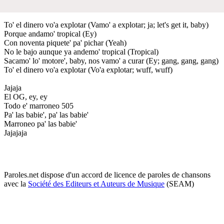
To' el dinero vo'a explotar (Vamo' a explotar; ja; let's get it, baby)
Porque andamo' tropical (Ey)
Con noventa piquete' pa' pichar (Yeah)
No le bajo aunque ya andemo' tropical (Tropical)
Sacamo' lo' motore', baby, nos vamo' a curar (Ey; gang, gang, gang)
To' el dinero vo'a explotar (Vo'a explotar; wuff, wuff)
Jajaja
El OG, ey, ey
Todo e' marroneo 505
Pa' las babie', pa' las babie'
Marroneo pa' las babie'
Jajajaja
Paroles.net dispose d'un accord de licence de paroles de chansons
avec la
Société des Editeurs et Auteurs de Musique
(SEAM)