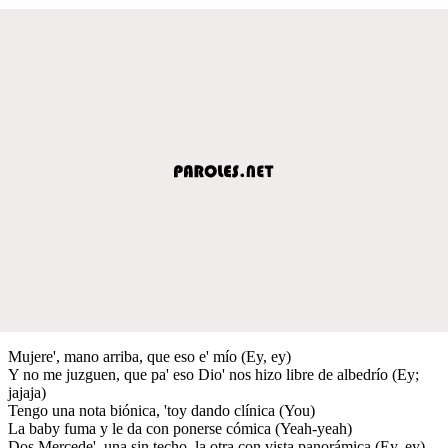
Mujere', mano arriba, que eso e' mío (Ey, ey)
Y no me juzguen, que pa' eso Dio' nos hizo libre de albedrío (Ey;
jajaja)
Tengo una nota biónica, 'toy dando clínica (You)
La baby fuma y le da con ponerse cómica (Yeah-yeah)
Dos Mercede', una sin techo, la otra con vista panorámica (Ey, ey)