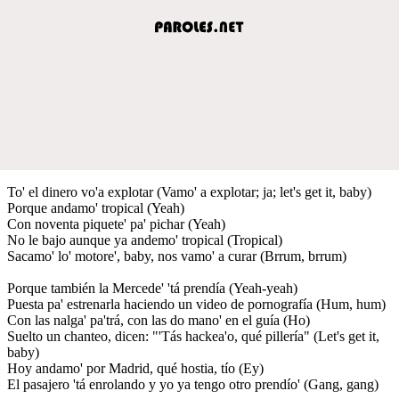
To' el dinero vo'a explotar (Vamo' a explotar; ja; let's get it, baby)
Porque andamo' tropical (Yeah)
Con noventa piquete' pa' pichar (Yeah)
No le bajo aunque ya andemo' tropical (Tropical)
Sacamo' lo' motore', baby, nos vamo' a curar (Brrum, brrum)
Porque también la Mercede' 'tá prendía (Yeah-yeah)
Puesta pa' estrenarla haciendo un video de pornografía (Hum, hum)
Con las nalga' pa'trá, con las do mano' en el guía (Ho)
Suelto un chanteo, dicen: "'Tás hackea'o, qué pillería" (Let's get it,
baby)
Hoy andamo' por Madrid, qué hostia, tío (Ey)
El pasajero 'tá enrolando y yo ya tengo otro prendío' (Gang, gang)