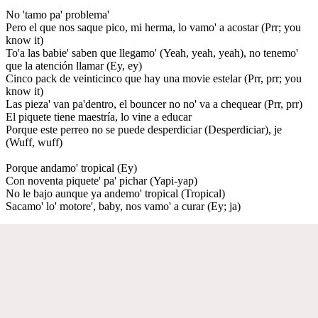
No 'tamo pa' problema'
Pero el que nos saque pico, mi herma, lo vamo' a acostar (Prr; you
know it)
To'a las babie' saben que llegamo' (Yeah, yeah, yeah), no tenemo'
que la atención llamar (Ey, ey)
Cinco pack de veinticinco que hay una movie estelar (Prr, prr; you
know it)
Las pieza' van pa'dentro, el bouncer no no' va a chequear (Prr, prr)
El piquete tiene maestría, lo vine a educar
Porque este perreo no se puede desperdiciar (Desperdiciar), je
(Wuff, wuff)
Porque andamo' tropical (Ey)
Con noventa piquete' pa' pichar (Yapi-yap)
No le bajo aunque ya andemo' tropical (Tropical)
Sacamo' lo' motore', baby, nos vamo' a curar (Ey; ja)