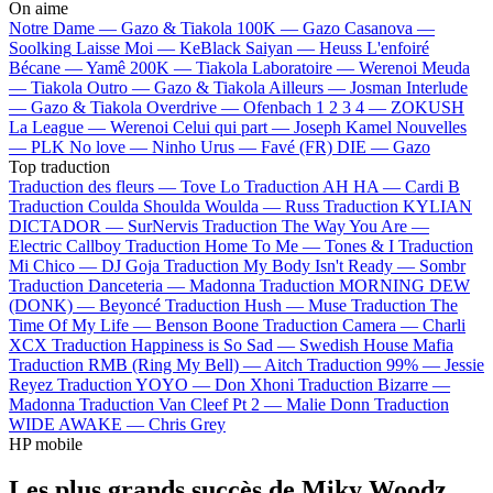
On aime
Notre Dame —
Gazo & Tiakola
100K —
Gazo
Casanova —
Soolking
Laisse Moi —
KeBlack
Saiyan —
Heuss L'enfoiré
Bécane —
Yamê
200K —
Tiakola
Laboratoire —
Werenoi
Meuda
—
Tiakola
Outro —
Gazo & Tiakola
Ailleurs —
Josman
Interlude
—
Gazo & Tiakola
Overdrive —
Ofenbach
1 2 3 4 —
ZOKUSH
La League —
Werenoi
Celui qui part —
Joseph Kamel
Nouvelles
—
PLK
No love —
Ninho
Urus —
Favé (FR)
DIE —
Gazo
Top traduction
Traduction des fleurs —
Tove Lo
Traduction AH HA —
Cardi B
Traduction Coulda Shoulda Woulda —
Russ
Traduction KYLIAN
DICTADOR —
SurNervis
Traduction The Way You Are —
Electric Callboy
Traduction Home To Me —
Tones & I
Traduction
Mi Chico —
DJ Goja
Traduction My Body Isn't Ready —
Sombr
Traduction Danceteria —
Madonna
Traduction MORNING DEW
(DONK) —
Beyoncé
Traduction Hush —
Muse
Traduction The
Time Of My Life —
Benson Boone
Traduction Camera —
Charli
XCX
Traduction Happiness is So Sad —
Swedish House Mafia
Traduction RMB (Ring My Bell) —
Aitch
Traduction 99% —
Jessie
Reyez
Traduction YOYO —
Don Xhoni
Traduction Bizarre —
Madonna
Traduction Van Cleef Pt 2 —
Malie Donn
Traduction
WIDE AWAKE —
Chris Grey
HP mobile
Les plus grands succès de Miky Woodz