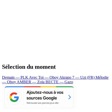
Sélection du moment
Demain — PLK
Avec Toi — Oboy
Akrapo 7 — Uzi (FR)
Mélodie
— Oboy
AMBER — Zola
BECTE — Gazo