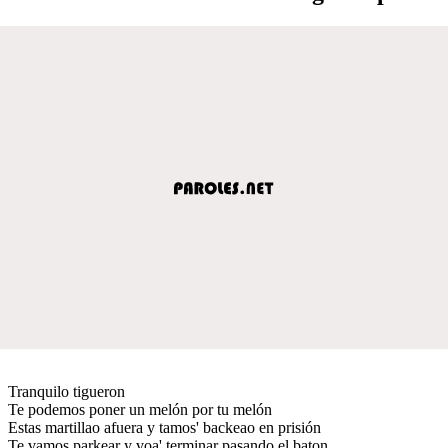
Tranquilo tigueron
Te podemos poner un melón por tu melón
Estas martillao afuera y tamos' backeao en prisión
Te vamos parkear y voa' terminar pasando el baton