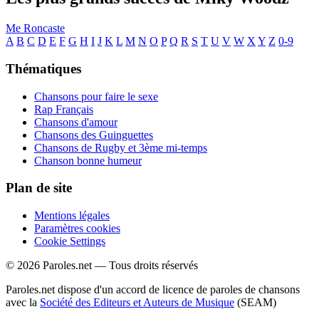
Me Roncaste
A
B
C
D
E
F
G
H
I
J
K
L
M
N
O
P
Q
R
S
T
U
V
W
X
Y
Z
0-9
Thématiques
Chansons pour faire le sexe
Rap Français
Chansons d'amour
Chansons des Guinguettes
Chansons de Rugby et 3ème mi-temps
Chanson bonne humeur
Plan de site
Mentions légales
Paramètres cookies
Cookie Settings
© 2026 Paroles.net — Tous droits réservés
Paroles.net dispose d'un accord de licence de paroles de chansons
avec la
Société des Editeurs et Auteurs de Musique
(SEAM)