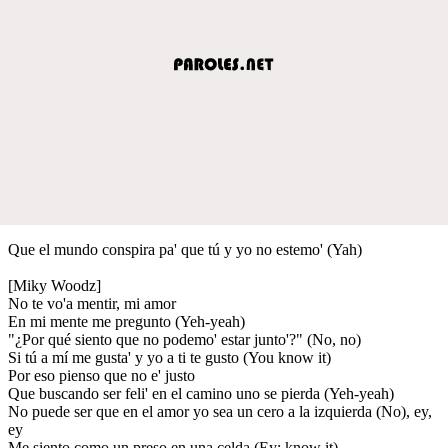
Que el mundo conspira pa' que tú y yo no estemo' (Yah)
[Miky Woodz]
No te vo'a mentir, mi amor
En mi mente me pregunto (Yeh-yeah)
"¿Por qué siento que no podemo' estar junto'?" (No, no)
Si tú a mí me gusta' y yo a ti te gusto (You know it)
Por eso pienso que no e' justo
Que buscando ser feli' en el camino uno se pierda (Yeh-yeah)
No puede ser que en el amor yo sea un cero a la izquierda (No), ey,
ey
Me siento como un preso en una celda (Ey; know it)