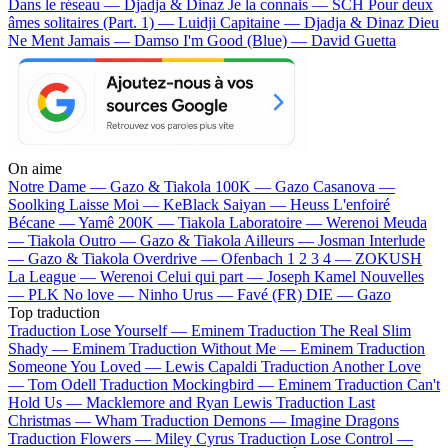
Dans le réseau — Djadja & Dinaz
Je la connais — SCH
Pour deux
âmes solitaires (Part. 1) — Luidji
Capitaine — Djadja & Dinaz
Dieu
Ne Ment Jamais — Damso
I'm Good (Blue) — David Guetta
On aime
Notre Dame —
Gazo & Tiakola
100K —
Gazo
Casanova —
Soolking
Laisse Moi —
KeBlack
Saiyan —
Heuss L'enfoiré
Bécane —
Yamê
200K —
Tiakola
Laboratoire —
Werenoi
Meuda
—
Tiakola
Outro —
Gazo & Tiakola
Ailleurs —
Josman
Interlude
—
Gazo & Tiakola
Overdrive —
Ofenbach
1 2 3 4 —
ZOKUSH
La League —
Werenoi
Celui qui part —
Joseph Kamel
Nouvelles
—
PLK
No love —
Ninho
Urus —
Favé (FR)
DIE —
Gazo
Top traduction
Traduction Lose Yourself —
Eminem
Traduction The Real Slim
Shady —
Eminem
Traduction Without Me —
Eminem
Traduction
Someone You Loved —
Lewis Capaldi
Traduction Another Love
—
Tom Odell
Traduction Mockingbird —
Eminem
Traduction Can't
Hold Us —
Macklemore and Ryan Lewis
Traduction Last
Christmas —
Wham
Traduction Demons —
Imagine Dragons
Traduction Flowers —
Miley Cyrus
Traduction Lose Control —