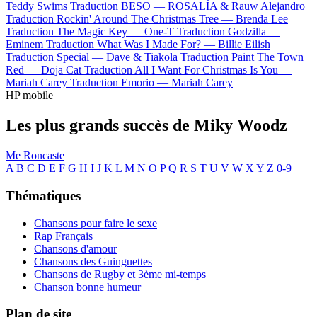
Teddy Swims
Traduction BESO —
ROSALÍA & Rauw Alejandro
Traduction Rockin' Around The Christmas Tree —
Brenda Lee
Traduction The Magic Key —
One-T
Traduction Godzilla —
Eminem
Traduction What Was I Made For? —
Billie Eilish
Traduction Special —
Dave & Tiakola
Traduction Paint The Town
Red —
Doja Cat
Traduction All I Want For Christmas Is You —
Mariah Carey
Traduction Emorio —
Mariah Carey
HP mobile
Les plus grands succès de Miky Woodz
Me Roncaste
A
B
C
D
E
F
G
H
I
J
K
L
M
N
O
P
Q
R
S
T
U
V
W
X
Y
Z
0-9
Thématiques
Chansons pour faire le sexe
Rap Français
Chansons d'amour
Chansons des Guinguettes
Chansons de Rugby et 3ème mi-temps
Chanson bonne humeur
Plan de site