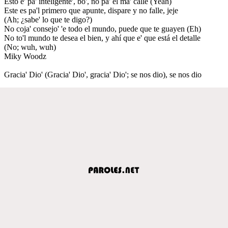
Esto e' pa' inteligente', bo', no pa' el má' calle (Yeah)
Este es pa'l primero que apunte, dispare y no falle, jeje
(Ah; ¿sabe' lo que te digo?)
No coja' consejo' 'e todo el mundo, puede que te guayen (Eh)
No to'l mundo te desea el bien, y ahí que e' que está el detalle
(No; wuh, wuh)
Miky Woodz
Gracia' Dio' (Gracia' Dio', gracia' Dio'; se nos dio), se nos dio