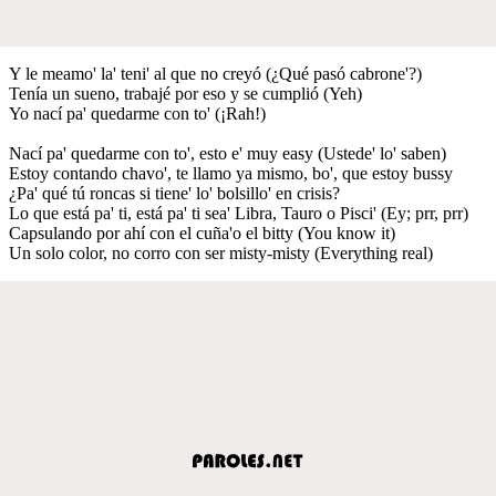
Y le meamo' la' teni' al que no creyó (¿Qué pasó cabrone'?)
Tenía un sueno, trabajé por eso y se cumplió (Yeh)
Yo nací pa' quedarme con to' (¡Rah!)
Nací pa' quedarme con to', esto e' muy easy (Ustede' lo' saben)
Estoy contando chavo', te llamo ya mismo, bo', que estoy bussy
¿Pa' qué tú roncas si tiene' lo' bolsillo' en crisis?
Lo que está pa' ti, está pa' ti sea' Libra, Tauro o Pisci' (Ey; prr, prr)
Capsulando por ahí con el cuña'o el bitty (You know it)
Un solo color, no corro con ser misty-misty (Everything real)