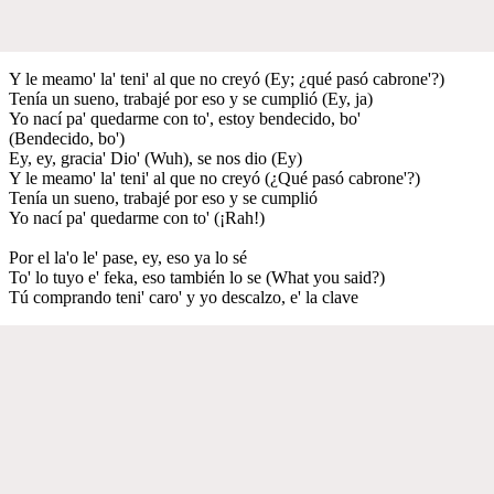
Y le meamo' la' teni' al que no creyó (Ey; ¿qué pasó cabrone'?)
Tenía un sueno, trabajé por eso y se cumplió (Ey, ja)
Yo nací pa' quedarme con to', estoy bendecido, bo'
(Bendecido, bo')
Ey, ey, gracia' Dio' (Wuh), se nos dio (Ey)
Y le meamo' la' teni' al que no creyó (¿Qué pasó cabrone'?)
Tenía un sueno, trabajé por eso y se cumplió
Yo nací pa' quedarme con to' (¡Rah!)
Por el la'o le' pase, ey, eso ya lo sé
To' lo tuyo e' feka, eso también lo se (What you said?)
Tú comprando teni' caro' y yo descalzo, e' la clave