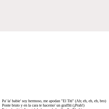
Pa' la' babie' soy hermoso, me apodan "El Titi" (Ah; eh, eh, eh, bro)
Ponte bruto y en la cara te hacemo' un graffiti (¡Prah!)