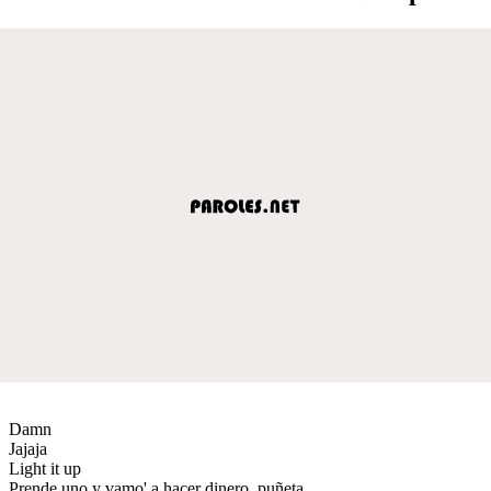
Damn
Jajaja
Light it up
Prende uno y vamo' a hacer dinero, puñeta