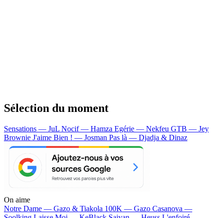
Sélection du moment
Sensations — JuL
Nocif — Hamza
Egérie — Nekfeu
GTB — Jey
Brownie
J'aime Bien ! — Josman
Pas là — Djadja & Dinaz
On aime
Notre Dame —
Gazo & Tiakola
100K —
Gazo
Casanova —
Soolking
Laisse Moi —
KeBlack
Saiyan —
Heuss L'enfoiré