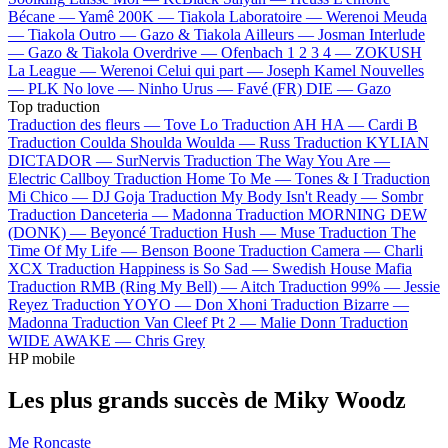
Bécane —
Yamê
200K —
Tiakola
Laboratoire —
Werenoi
Meuda
—
Tiakola
Outro —
Gazo & Tiakola
Ailleurs —
Josman
Interlude
—
Gazo & Tiakola
Overdrive —
Ofenbach
1 2 3 4 —
ZOKUSH
La League —
Werenoi
Celui qui part —
Joseph Kamel
Nouvelles
—
PLK
No love —
Ninho
Urus —
Favé (FR)
DIE —
Gazo
Top traduction
Traduction des fleurs —
Tove Lo
Traduction AH HA —
Cardi B
Traduction Coulda Shoulda Woulda —
Russ
Traduction KYLIAN
DICTADOR —
SurNervis
Traduction The Way You Are —
Electric Callboy
Traduction Home To Me —
Tones & I
Traduction
Mi Chico —
DJ Goja
Traduction My Body Isn't Ready —
Sombr
Traduction Danceteria —
Madonna
Traduction MORNING DEW
(DONK) —
Beyoncé
Traduction Hush —
Muse
Traduction The
Time Of My Life —
Benson Boone
Traduction Camera —
Charli
XCX
Traduction Happiness is So Sad —
Swedish House Mafia
Traduction RMB (Ring My Bell) —
Aitch
Traduction 99% —
Jessie
Reyez
Traduction YOYO —
Don Xhoni
Traduction Bizarre —
Madonna
Traduction Van Cleef Pt 2 —
Malie Donn
Traduction
WIDE AWAKE —
Chris Grey
HP mobile
Les plus grands succès de Miky Woodz
Me Roncaste