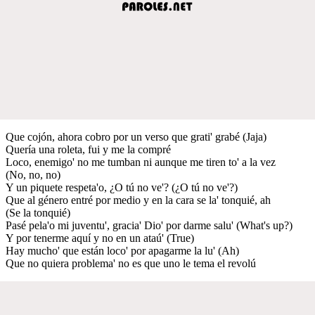
Que cojón, ahora cobro por un verso que grati' grabé (Jaja)
Quería una roleta, fui y me la compré
Loco, enemigo' no me tumban ni aunque me tiren to' a la vez
(No, no, no)
Y un piquete respeta'o, ¿O tú no ve'? (¿O tú no ve'?)
Que al género entré por medio y en la cara se la' tonquié, ah
(Se la tonquié)
Pasé pela'o mi juventu', gracia' Dio' por darme salu' (What's up?)
Y por tenerme aquí y no en un ataú' (True)
Hay mucho' que están loco' por apagarme la lu' (Ah)
Que no quiera problema' no es que uno le tema el revolú