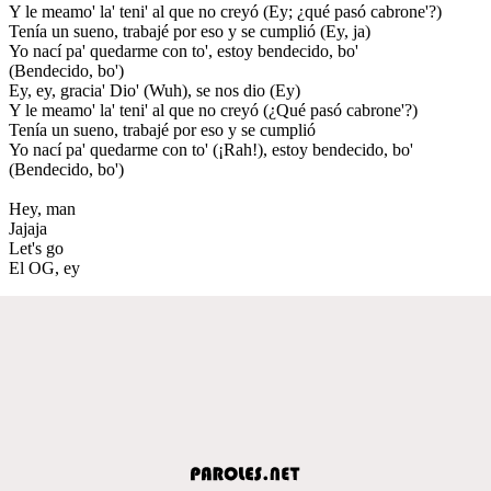
Y le meamo' la' teni' al que no creyó (Ey; ¿qué pasó cabrone'?)
Tenía un sueno, trabajé por eso y se cumplió (Ey, ja)
Yo nací pa' quedarme con to', estoy bendecido, bo'
(Bendecido, bo')
Ey, ey, gracia' Dio' (Wuh), se nos dio (Ey)
Y le meamo' la' teni' al que no creyó (¿Qué pasó cabrone'?)
Tenía un sueno, trabajé por eso y se cumplió
Yo nací pa' quedarme con to' (¡Rah!), estoy bendecido, bo'
(Bendecido, bo')
Hey, man
Jajaja
Let's go
El OG, ey