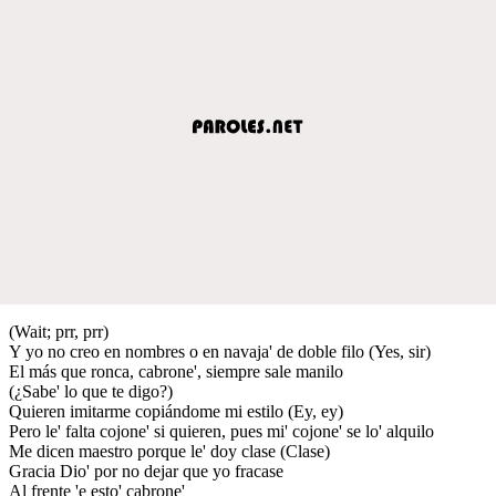
(Wait; prr, prr)
Y yo no creo en nombres o en navaja' de doble filo (Yes, sir)
El más que ronca, cabrone', siempre sale manilo
(¿Sabe' lo que te digo?)
Quieren imitarme copiándome mi estilo (Ey, ey)
Pero le' falta cojone' si quieren, pues mi' cojone' se lo' alquilo
Me dicen maestro porque le' doy clase (Clase)
Gracia Dio' por no dejar que yo fracase
Al frente 'e esto' cabrone'