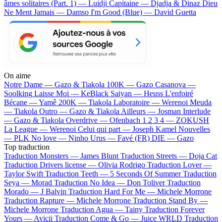
âmes solitaires (Part. 1) — Luidji
Capitaine — Djadja & Dinaz
Dieu
Ne Ment Jamais — Damso
I'm Good (Blue) — David Guetta
On aime
Notre Dame —
Gazo & Tiakola
100K —
Gazo
Casanova —
Soolking
Laisse Moi —
KeBlack
Saiyan —
Heuss L'enfoiré
Bécane —
Yamê
200K —
Tiakola
Laboratoire —
Werenoi
Meuda
—
Tiakola
Outro —
Gazo & Tiakola
Ailleurs —
Josman
Interlude
—
Gazo & Tiakola
Overdrive —
Ofenbach
1 2 3 4 —
ZOKUSH
La League —
Werenoi
Celui qui part —
Joseph Kamel
Nouvelles
—
PLK
No love —
Ninho
Urus —
Favé (FR)
DIE —
Gazo
Top traduction
Traduction Monsters —
James Blunt
Traduction Streets —
Doja Cat
Traduction Drivers license —
Olivia Rodrigo
Traduction Lover —
Taylor Swift
Traduction Teeth —
5 Seconds Of Summer
Traduction
Seya —
Morad
Traduction No Idea —
Don Toliver
Traduction
Morado —
J Balvin
Traduction Hard For Me —
Michele Morrone
Traduction Rapture —
Michele Morrone
Traduction Stand By —
Michele Morrone
Traduction Agua —
Tainy
Traduction Forever
Yours —
Avicii
Traduction Come & Go —
Juice WRLD
Traduction