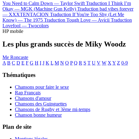
You Need to Calm Down —
Taylor Swift
Traduction I Think I’m
Okay —
MGK (Machine Gun Kelly)
Traduction bad vibes forever
—
XXXTENTACION
Traduction If You're Too Shy (Let Me
Know) —
The 1975
Traduction Tough Love —
Avicii
Traduction
Lovefool —
Twocolors
HP mobile
Les plus grands succès de Miky Woodz
Me Roncaste
A
B
C
D
E
F
G
H
I
J
K
L
M
N
O
P
Q
R
S
T
U
V
W
X
Y
Z
0-9
Thématiques
Chansons pour faire le sexe
Rap Français
Chansons d'amour
Chansons des Guinguettes
Chansons de Rugby et 3ème mi-temps
Chanson bonne humeur
Plan de site
Mentions légales