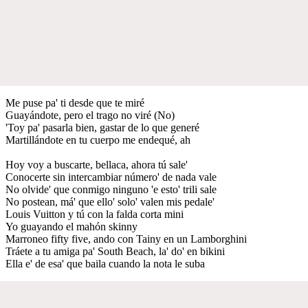
Me puse pa' ti desde que te miré
Guayándote, pero el trago no viré (No)
'Toy pa' pasarla bien, gastar de lo que generé
Martillándote en tu cuerpo me endequé, ah
Hoy voy a buscarte, bellaca, ahora tú sale'
Conocerte sin intercambiar número' de nada vale
No olvide' que conmigo ninguno 'e esto' trili sale
No postean, má' que ello' solo' valen mis pedale'
Louis Vuitton y tú con la falda corta mini
Yo guayando el mahón skinny
Marroneo fifty five, ando con Tainy en un Lamborghini
Tráete a tu amiga pa' South Beach, la' do' en bikini
Ella e' de esa' que baila cuando la nota le suba