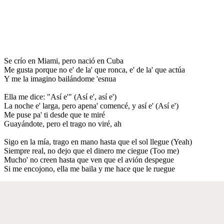
Se crío en Miami, pero nació en Cuba
Me gusta porque no e' de la' que ronca, e' de la' que actúa
Y me la imagino bailándome 'esnua
Ella me dice: "Así e'" (Así e', así e')
La noche e' larga, pero apena' comencé, y así e' (Así e')
Me puse pa' ti desde que te miré
Guayándote, pero el trago no viré, ah
Sigo en la mía, trago en mano hasta que el sol llegue (Yeah)
Siempre real, no dejo que el dinero me ciegue (Too me)
Mucho' no creen hasta que ven que el avión despegue
Si me encojono, ella me baila y me hace que le ruegue