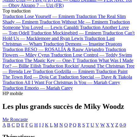
—
Oboy
Akrapo 7 —
Uzi (FR)
Top traduction
Traduction Lose Yourself —
Eminem
Traduction The Real Slim
Shady —
Eminem
Traduction Without Me —
Eminem
Traduction
Someone You Loved —
Lewis Capaldi
Traduction Another Love
—
Tom Odell
Traduction Mockingbird —
Eminem
Traduction Can't
Hold Us —
Macklemore and Ryan Lewis
Traduction Last
Christmas —
Wham
Traduction Demons —
Imagine Dragons
Traduction BESO —
ROSALÍA & Rauw Alejandro
Traduction
Flowers —
Miley Cyrus
Traduction Lose Control —
Teddy Swims
Traduction The Magic Key —
One-T
Traduction What Was I Made
For? —
Billie Eilish
Traduction Rockin' Around The Christmas Tree
—
Brenda Lee
Traduction Godzilla —
Eminem
Traduction Paint
The Town Red —
Doja Cat
Traduction Special —
Dave & Tiakola
Traduction All I Want For Christmas Is You —
Mariah Carey
Traduction Emorio —
Mariah Carey
HP mobile
Les plus grands succès de Miky Woodz
Me Roncaste
A
B
C
D
E
F
G
H
I
J
K
L
M
N
O
P
Q
R
S
T
U
V
W
X
Y
Z
0-9
Thématiques