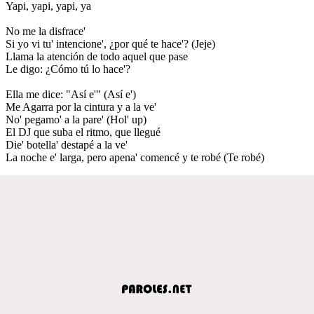
Yapi, yapi, yapi, ya
No me la disfrace'
Si yo vi tu' intencione', ¿por qué te hace'? (Jeje)
Llama la atención de todo aquel que pase
Le digo: ¿Cómo tú lo hace'?
Ella me dice: "Así e'" (Así e')
Me Agarra por la cintura y a la ve'
No' pegamo' a la pare' (Hol' up)
El DJ que suba el ritmo, que llegué
Die' botella' destapé a la ve'
La noche e' larga, pero apena' comencé y te robé (Te robé)