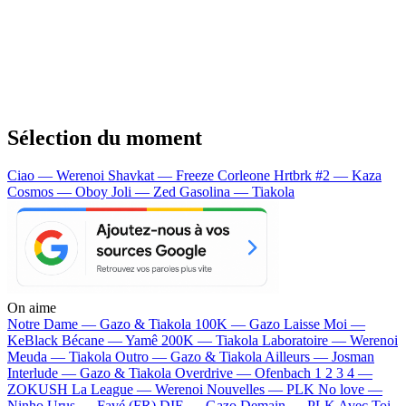
Sélection du moment
Ciao — Werenoi
Shavkat — Freeze Corleone
Hrtbrk #2 — Kaza
Cosmos — Oboy
Joli — Zed
Gasolina — Tiakola
On aime
Notre Dame —
Gazo & Tiakola
100K —
Gazo
Laisse Moi —
KeBlack
Bécane —
Yamê
200K —
Tiakola
Laboratoire —
Werenoi
Meuda —
Tiakola
Outro —
Gazo & Tiakola
Ailleurs —
Josman
Interlude —
Gazo & Tiakola
Overdrive —
Ofenbach
1 2 3 4 —
ZOKUSH
La League —
Werenoi
Nouvelles —
PLK
No love —
Ninho
Urus —
Favé (FR)
DIE —
Gazo
Demain —
PLK
Avec Toi