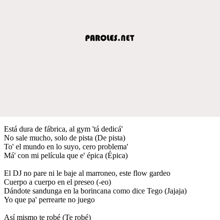
Está dura de fábrica, al gym 'tá dedicá'
No sale mucho, solo de pista (De pista)
To' el mundo en lo suyo, cero problema'
Má' con mi película que e' épica (Épica)
El DJ no pare ni le baje al marroneo, este flow gardeo
Cuerpo a cuerpo en el preseo (-eo)
Dándote sandunga en la borincana como dice Tego (Jajaja)
Yo que pa' perrearte no juego
Así mismo te robé (Te robé)