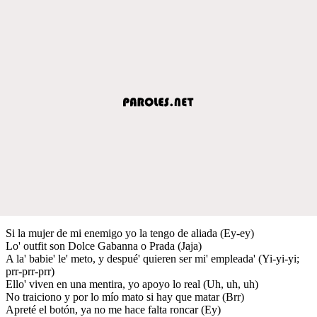
Si la mujer de mi enemigo yo la tengo de aliada (Ey-ey)
Lo' outfit son Dolce Gabanna o Prada (Jaja)
A la' babie' le' meto, y despué' quieren ser mi' empleada' (Yi-yi-yi;
prr-prr-prr)
Ello' viven en una mentira, yo apoyo lo real (Uh, uh, uh)
No traiciono y por lo mío mato si hay que matar (Brr)
Apreté el botón, ya no me hace falta roncar (Ey)