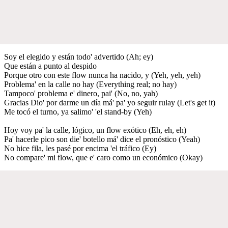
Soy el elegido y están todo' advertido (Ah; ey)
Que están a punto al despido
Porque otro con este flow nunca ha nacido, y (Yeh, yeh, yeh)
Problema' en la calle no hay (Everything real; no hay)
Tampoco' problema e' dinero, pai' (No, no, yah)
Gracias Dio' por darme un día má' pa' yo seguir rulay (Let's get it)
Me tocó el turno, ya salimo' 'el stand-by (Yeh)
Hoy voy pa' la calle, lógico, un flow exótico (Eh, eh, eh)
Pa' hacerle pico son die' botello má' dice el pronóstico (Yeah)
No hice fila, les pasé por encima 'el tráfico (Ey)
No compare' mi flow, que e' caro como un económico (Okay)