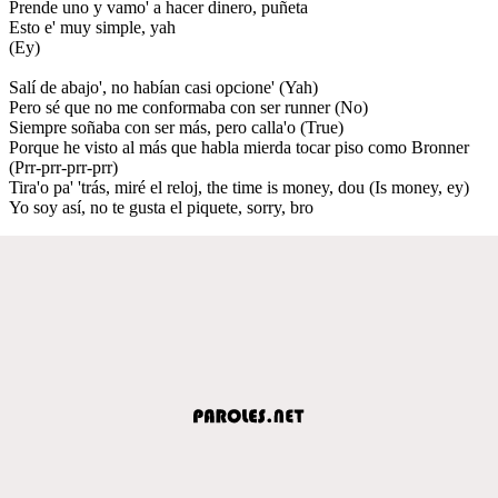
Prende uno y vamo' a hacer dinero, puñeta
Esto e' muy simple, yah
(Ey)
Salí de abajo', no habían casi opcione' (Yah)
Pero sé que no me conformaba con ser runner (No)
Siempre soñaba con ser más, pero calla'o (True)
Porque he visto al más que habla mierda tocar piso como Bronner
(Prr-prr-prr-prr)
Tira'o pa' 'trás, miré el reloj, the time is money, dou (Is money, ey)
Yo soy así, no te gusta el piquete, sorry, bro