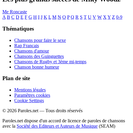
Me Roncaste
A
B
C
D
E
F
G
H
I
J
K
L
M
N
O
P
Q
R
S
T
U
V
W
X
Y
Z
0-9
Thématiques
Chansons pour faire le sexe
Rap Français
Chansons d'amour
Chansons des Guinguettes
Chansons de Rugby et 3ème mi-temps
Chanson bonne humeur
Plan de site
Mentions légales
Paramètres cookies
Cookie Settings
© 2026 Paroles.net — Tous droits réservés
Paroles.net dispose d'un accord de licence de paroles de chansons
avec la
Société des Editeurs et Auteurs de Musique
(SEAM)