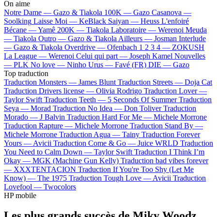
On aime
Notre Dame —
Gazo & Tiakola
100K —
Gazo
Casanova —
Soolking
Laisse Moi —
KeBlack
Saiyan —
Heuss L'enfoiré
Bécane —
Yamê
200K —
Tiakola
Laboratoire —
Werenoi
Meuda
—
Tiakola
Outro —
Gazo & Tiakola
Ailleurs —
Josman
Interlude
—
Gazo & Tiakola
Overdrive —
Ofenbach
1 2 3 4 —
ZOKUSH
La League —
Werenoi
Celui qui part —
Joseph Kamel
Nouvelles
—
PLK
No love —
Ninho
Urus —
Favé (FR)
DIE —
Gazo
Top traduction
Traduction Monsters —
James Blunt
Traduction Streets —
Doja Cat
Traduction Drivers license —
Olivia Rodrigo
Traduction Lover —
Taylor Swift
Traduction Teeth —
5 Seconds Of Summer
Traduction
Seya —
Morad
Traduction No Idea —
Don Toliver
Traduction
Morado —
J Balvin
Traduction Hard For Me —
Michele Morrone
Traduction Rapture —
Michele Morrone
Traduction Stand By —
Michele Morrone
Traduction Agua —
Tainy
Traduction Forever
Yours —
Avicii
Traduction Come & Go —
Juice WRLD
Traduction
You Need to Calm Down —
Taylor Swift
Traduction I Think I’m
Okay —
MGK (Machine Gun Kelly)
Traduction bad vibes forever
—
XXXTENTACION
Traduction If You're Too Shy (Let Me
Know) —
The 1975
Traduction Tough Love —
Avicii
Traduction
Lovefool —
Twocolors
HP mobile
Les plus grands succès de Miky Woodz