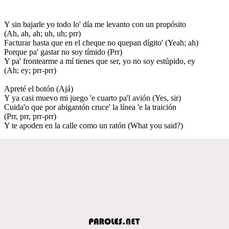
Y sin bajarle yo todo lo' día me levanto con un propósito
(Ah, ah, ah; uh, uh; prr)
Facturar hasta que en el cheque no quepan dígito' (Yeah; ah)
Porque pa' gastar no soy tímido (Prr)
Y pa' frontearme a mí tienes que ser, yo no soy estúpido, ey
(Ah; ey; prr-prr)
Apreté el botón (Ajá)
Y ya casi muevo mi juego 'e cuarto pa'l avión (Yes, sir)
Cuida'o que por abigantón cruce' la línea 'e la traición
(Prr, prr, prr-prr)
Y te apoden en la calle como un ratón (What you said?)