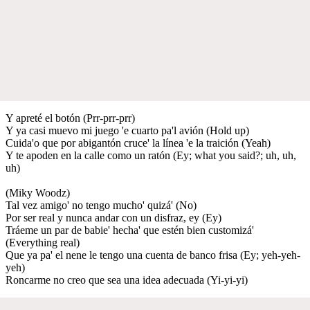
Y apreté el botón (Prr-prr-prr)
Y ya casi muevo mi juego 'e cuarto pa'l avión (Hold up)
Cuida'o que por abigantón cruce' la línea 'e la traición (Yeah)
Y te apoden en la calle como un ratón (Ey; what you said?; uh, uh,
uh)
(Miky Woodz)
Tal vez amigo' no tengo mucho' quizá' (No)
Por ser real y nunca andar con un disfraz, ey (Ey)
Tráeme un par de babie' hecha' que estén bien customizá'
(Everything real)
Que ya pa' el nene le tengo una cuenta de banco frisa (Ey; yeh-yeh-
yeh)
Roncarme no creo que sea una idea adecuada (Yi-yi-yi)