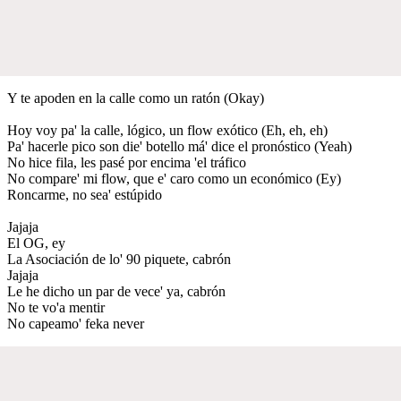
Y te apoden en la calle como un ratón (Okay)
Hoy voy pa' la calle, lógico, un flow exótico (Eh, eh, eh)
Pa' hacerle pico son die' botello má' dice el pronóstico (Yeah)
No hice fila, les pasé por encima 'el tráfico
No compare' mi flow, que e' caro como un económico (Ey)
Roncarme, no sea' estúpido
Jajaja
El OG, ey
La Asociación de lo' 90 piquete, cabrón
Jajaja
Le he dicho un par de vece' ya, cabrón
No te vo'a mentir
No capeamo' feka never