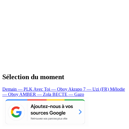
Sélection du moment
Demain — PLK
Avec Toi — Oboy
Akrapo 7 — Uzi (FR)
Mélodie
— Oboy
AMBER — Zola
BECTE — Gazo