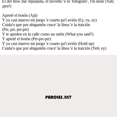
El del flow má' hijueputa, el favorito 'e lo' fotógrafo', I'm done (Yah;
¡pra!)
Apreté el botón (Ajá)
Y ya casi muevo mi juego 'e cuarto pa'l avión (Ey, ey, ey)
Cuida'o que por abigantón cruce' la línea 'e la traición
(Prr, prr, prr-prr)
Y te apoden en la calle como un ratón (What you said?)
Y apreté el botón (Prr-prr-prr)
Y ya casi muevo mi juego 'e cuarto pa'l avión (Hold up)
Cuida'o que por abigantón cruce' la línea 'e la traición (Yeh; ey)