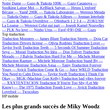
Notre Dame —
Gazo & Tiakola
100K —
Gazo
Casanova —
Soolking
Laisse Moi —
KeBlack
Saiyan —
Heuss L'enfoiré
Bécane —
Yamê
200K —
Tiakola
Laboratoire —
Werenoi
Meuda
—
Tiakola
Outro —
Gazo & Tiakola
Ailleurs —
Josman
Interlude
—
Gazo & Tiakola
Overdrive —
Ofenbach
1 2 3 4 —
ZOKUSH
La League —
Werenoi
Celui qui part —
Joseph Kamel
Nouvelles
—
PLK
No love —
Ninho
Urus —
Favé (FR)
DIE —
Gazo
Top traduction
Traduction Monsters —
James Blunt
Traduction Streets —
Doja Cat
Traduction Drivers license —
Olivia Rodrigo
Traduction Lover —
Taylor Swift
Traduction Teeth —
5 Seconds Of Summer
Traduction
Seya —
Morad
Traduction No Idea —
Don Toliver
Traduction
Morado —
J Balvin
Traduction Hard For Me —
Michele Morrone
Traduction Rapture —
Michele Morrone
Traduction Stand By —
Michele Morrone
Traduction Agua —
Tainy
Traduction Forever
Yours —
Avicii
Traduction Come & Go —
Juice WRLD
Traduction
You Need to Calm Down —
Taylor Swift
Traduction I Think I’m
Okay —
MGK (Machine Gun Kelly)
Traduction bad vibes forever
—
XXXTENTACION
Traduction If You're Too Shy (Let Me
Know) —
The 1975
Traduction Tough Love —
Avicii
Traduction
Lovefool —
Twocolors
HP mobile
Les plus grands succès de Miky Woodz