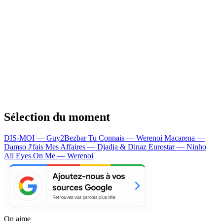
Sélection du moment
DIS-MOI — Guy2Bezbar
Tu Connais — Werenoi
Macarena —
Damso
J'fais Mes Affaires — Djadja & Dinaz
Eurostar — Ninho
All Eyes On Me — Werenoi
On aime