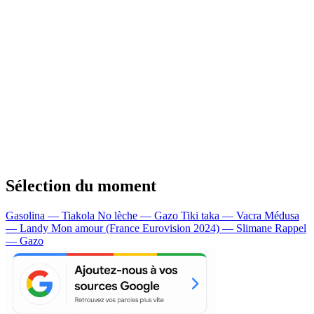
Sélection du moment
Gasolina — Tiakola
No lèche — Gazo
Tiki taka — Vacra
Médusa
— Landy
Mon amour (France Eurovision 2024) — Slimane
Rappel
— Gazo