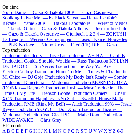
On aime
Notre Dame —
Gazo & Tiakola
100K —
Gazo
Casanova —
Soolking
Laisse Moi —
KeBlack
Saiyan —
Heuss L'enfoiré
Bécane —
Yamê
200K —
Tiakola
Laboratoire —
Werenoi
Meuda
—
Tiakola
Outro —
Gazo & Tiakola
Ailleurs —
Josman
Interlude
—
Gazo & Tiakola
Overdrive —
Ofenbach
1 2 3 4 —
ZOKUSH
La League —
Werenoi
Celui qui part —
Joseph Kamel
Nouvelles
—
PLK
No love —
Ninho
Urus —
Favé (FR)
DIE —
Gazo
Top traduction
Traduction des fleurs —
Tove Lo
Traduction AH HA —
Cardi B
Traduction Coulda Shoulda Woulda —
Russ
Traduction KYLIAN
DICTADOR —
SurNervis
Traduction The Way You Are —
Electric Callboy
Traduction Home To Me —
Tones & I
Traduction
Mi Chico —
DJ Goja
Traduction My Body Isn't Ready —
Sombr
Traduction Danceteria —
Madonna
Traduction MORNING DEW
(DONK) —
Beyoncé
Traduction Hush —
Muse
Traduction The
Time Of My Life —
Benson Boone
Traduction Camera —
Charli
XCX
Traduction Happiness is So Sad —
Swedish House Mafia
Traduction RMB (Ring My Bell) —
Aitch
Traduction 99% —
Jessie
Reyez
Traduction YOYO —
Don Xhoni
Traduction Bizarre —
Madonna
Traduction Van Cleef Pt 2 —
Malie Donn
Traduction
WIDE AWAKE —
Chris Grey
HP mobile
A
B
C
D
E
F
G
H
I
J
K
L
M
N
O
P
Q
R
S
T
U
V
W
X
Y
Z
0-9