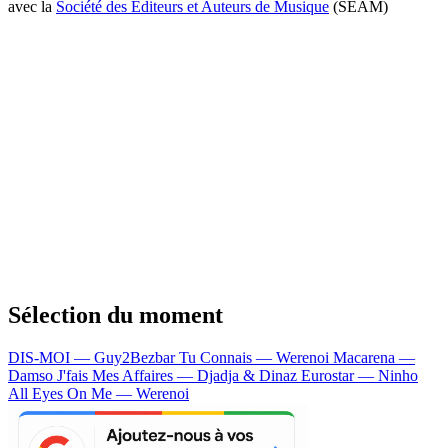
avec la
Société des Editeurs et Auteurs de Musique
(SEAM)
Sélection du moment
DIS-MOI — Guy2Bezbar
Tu Connais — Werenoi
Macarena —
Damso
J'fais Mes Affaires — Djadja & Dinaz
Eurostar — Ninho
All Eyes On Me — Werenoi