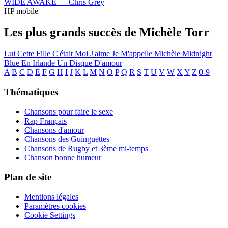
WIDE AWAKE —
Chris Grey
HP mobile
Les plus grands succès de Michèle Torr
Lui
Cette Fille C'était Moi
J'aime
Je M'appelle Michèle
Midnight
Blue En Irlande
Un Disque D'amour
A
B
C
D
E
F
G
H
I
J
K
L
M
N
O
P
Q
R
S
T
U
V
W
X
Y
Z
0-9
Thématiques
Chansons pour faire le sexe
Rap Français
Chansons d'amour
Chansons des Guinguettes
Chansons de Rugby et 3ème mi-temps
Chanson bonne humeur
Plan de site
Mentions légales
Paramètres cookies
Cookie Settings