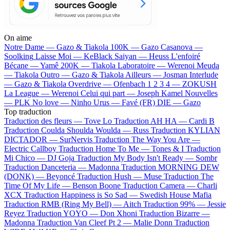
On aime
Notre Dame —
Gazo & Tiakola
100K —
Gazo
Casanova —
Soolking
Laisse Moi —
KeBlack
Saiyan —
Heuss L'enfoiré
Bécane —
Yamê
200K —
Tiakola
Laboratoire —
Werenoi
Meuda
—
Tiakola
Outro —
Gazo & Tiakola
Ailleurs —
Josman
Interlude
—
Gazo & Tiakola
Overdrive —
Ofenbach
1 2 3 4 —
ZOKUSH
La League —
Werenoi
Celui qui part —
Joseph Kamel
Nouvelles
—
PLK
No love —
Ninho
Urus —
Favé (FR)
DIE —
Gazo
Top traduction
Traduction des fleurs —
Tove Lo
Traduction AH HA —
Cardi B
Traduction Coulda Shoulda Woulda —
Russ
Traduction KYLIAN
DICTADOR —
SurNervis
Traduction The Way You Are —
Electric Callboy
Traduction Home To Me —
Tones & I
Traduction
Mi Chico —
DJ Goja
Traduction My Body Isn't Ready —
Sombr
Traduction Danceteria —
Madonna
Traduction MORNING DEW
(DONK) —
Beyoncé
Traduction Hush —
Muse
Traduction The
Time Of My Life —
Benson Boone
Traduction Camera —
Charli
XCX
Traduction Happiness is So Sad —
Swedish House Mafia
Traduction RMB (Ring My Bell) —
Aitch
Traduction 99% —
Jessie
Reyez
Traduction YOYO —
Don Xhoni
Traduction Bizarre —
Madonna
Traduction Van Cleef Pt 2 —
Malie Donn
Traduction