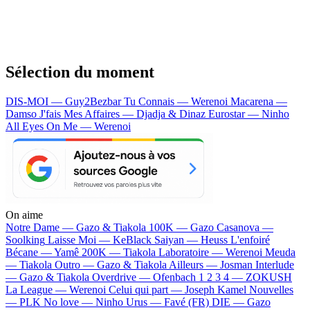
Sélection du moment
DIS-MOI — Guy2Bezbar
Tu Connais — Werenoi
Macarena —
Damso
J'fais Mes Affaires — Djadja & Dinaz
Eurostar — Ninho
All Eyes On Me — Werenoi
On aime
Notre Dame —
Gazo & Tiakola
100K —
Gazo
Casanova —
Soolking
Laisse Moi —
KeBlack
Saiyan —
Heuss L'enfoiré
Bécane —
Yamê
200K —
Tiakola
Laboratoire —
Werenoi
Meuda
—
Tiakola
Outro —
Gazo & Tiakola
Ailleurs —
Josman
Interlude
—
Gazo & Tiakola
Overdrive —
Ofenbach
1 2 3 4 —
ZOKUSH
La League —
Werenoi
Celui qui part —
Joseph Kamel
Nouvelles
—
PLK
No love —
Ninho
Urus —
Favé (FR)
DIE —
Gazo