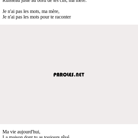
Ruisseau juste au bord de tes cils, ma mère.
Je n'ai pas les mots, ma mère,
Je n'ai pas les mots pour te raconter
Ma vie aujourd'hui,
La maison dont tu as toujours rêvé,