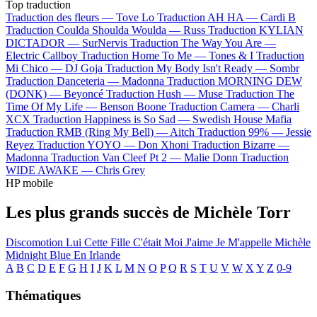
Top traduction
Traduction des fleurs —
Tove Lo
Traduction AH HA —
Cardi B
Traduction Coulda Shoulda Woulda —
Russ
Traduction KYLIAN
DICTADOR —
SurNervis
Traduction The Way You Are —
Electric Callboy
Traduction Home To Me —
Tones & I
Traduction
Mi Chico —
DJ Goja
Traduction My Body Isn't Ready —
Sombr
Traduction Danceteria —
Madonna
Traduction MORNING DEW
(DONK) —
Beyoncé
Traduction Hush —
Muse
Traduction The
Time Of My Life —
Benson Boone
Traduction Camera —
Charli
XCX
Traduction Happiness is So Sad —
Swedish House Mafia
Traduction RMB (Ring My Bell) —
Aitch
Traduction 99% —
Jessie
Reyez
Traduction YOYO —
Don Xhoni
Traduction Bizarre —
Madonna
Traduction Van Cleef Pt 2 —
Malie Donn
Traduction
WIDE AWAKE —
Chris Grey
HP mobile
Les plus grands succès de Michèle Torr
Discomotion
Lui
Cette Fille C'était Moi
J'aime
Je M'appelle Michèle
Midnight Blue En Irlande
A
B
C
D
E
F
G
H
I
J
K
L
M
N
O
P
Q
R
S
T
U
V
W
X
Y
Z
0-9
Thématiques