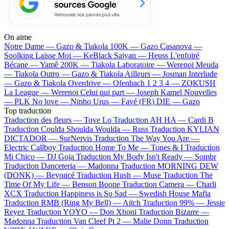
On aime
Notre Dame —
Gazo & Tiakola
100K —
Gazo
Casanova —
Soolking
Laisse Moi —
KeBlack
Saiyan —
Heuss L'enfoiré
Bécane —
Yamê
200K —
Tiakola
Laboratoire —
Werenoi
Meuda
—
Tiakola
Outro —
Gazo & Tiakola
Ailleurs —
Josman
Interlude
—
Gazo & Tiakola
Overdrive —
Ofenbach
1 2 3 4 —
ZOKUSH
La League —
Werenoi
Celui qui part —
Joseph Kamel
Nouvelles
—
PLK
No love —
Ninho
Urus —
Favé (FR)
DIE —
Gazo
Top traduction
Traduction des fleurs —
Tove Lo
Traduction AH HA —
Cardi B
Traduction Coulda Shoulda Woulda —
Russ
Traduction KYLIAN
DICTADOR —
SurNervis
Traduction The Way You Are —
Electric Callboy
Traduction Home To Me —
Tones & I
Traduction
Mi Chico —
DJ Goja
Traduction My Body Isn't Ready —
Sombr
Traduction Danceteria —
Madonna
Traduction MORNING DEW
(DONK) —
Beyoncé
Traduction Hush —
Muse
Traduction The
Time Of My Life —
Benson Boone
Traduction Camera —
Charli
XCX
Traduction Happiness is So Sad —
Swedish House Mafia
Traduction RMB (Ring My Bell) —
Aitch
Traduction 99% —
Jessie
Reyez
Traduction YOYO —
Don Xhoni
Traduction Bizarre —
Madonna
Traduction Van Cleef Pt 2 —
Malie Donn
Traduction