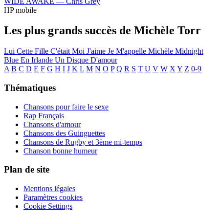
WIDE AWAKE —
Chris Grey
HP mobile
Les plus grands succès de Michèle Torr
Lui
Cette Fille C'était Moi
J'aime
Je M'appelle Michèle
Midnight
Blue En Irlande
Un Disque D'amour
A
B
C
D
E
F
G
H
I
J
K
L
M
N
O
P
Q
R
S
T
U
V
W
X
Y
Z
0-9
Thématiques
Chansons pour faire le sexe
Rap Français
Chansons d'amour
Chansons des Guinguettes
Chansons de Rugby et 3ème mi-temps
Chanson bonne humeur
Plan de site
Mentions légales
Paramètres cookies
Cookie Settings