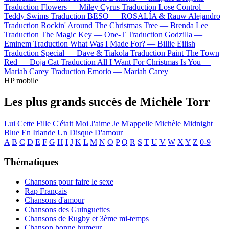
Traduction Flowers —
Miley Cyrus
Traduction Lose Control —
Teddy Swims
Traduction BESO —
ROSALÍA & Rauw Alejandro
Traduction Rockin' Around The Christmas Tree —
Brenda Lee
Traduction The Magic Key —
One-T
Traduction Godzilla —
Eminem
Traduction What Was I Made For? —
Billie Eilish
Traduction Special —
Dave & Tiakola
Traduction Paint The Town
Red —
Doja Cat
Traduction All I Want For Christmas Is You —
Mariah Carey
Traduction Emorio —
Mariah Carey
HP mobile
Les plus grands succès de Michèle Torr
Lui
Cette Fille C'était Moi
J'aime
Je M'appelle Michèle
Midnight
Blue En Irlande
Un Disque D'amour
A
B
C
D
E
F
G
H
I
J
K
L
M
N
O
P
Q
R
S
T
U
V
W
X
Y
Z
0-9
Thématiques
Chansons pour faire le sexe
Rap Français
Chansons d'amour
Chansons des Guinguettes
Chansons de Rugby et 3ème mi-temps
Chanson bonne humeur