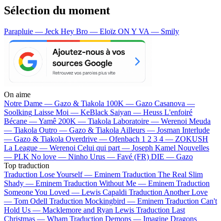
Sélection du moment
Parapluie — Jeck
Hey Bro — Eloïz
ON Y VA — Smily
On aime
Notre Dame —
Gazo & Tiakola
100K —
Gazo
Casanova —
Soolking
Laisse Moi —
KeBlack
Saiyan —
Heuss L'enfoiré
Bécane —
Yamê
200K —
Tiakola
Laboratoire —
Werenoi
Meuda
—
Tiakola
Outro —
Gazo & Tiakola
Ailleurs —
Josman
Interlude
—
Gazo & Tiakola
Overdrive —
Ofenbach
1 2 3 4 —
ZOKUSH
La League —
Werenoi
Celui qui part —
Joseph Kamel
Nouvelles
—
PLK
No love —
Ninho
Urus —
Favé (FR)
DIE —
Gazo
Top traduction
Traduction Lose Yourself —
Eminem
Traduction The Real Slim
Shady —
Eminem
Traduction Without Me —
Eminem
Traduction
Someone You Loved —
Lewis Capaldi
Traduction Another Love
—
Tom Odell
Traduction Mockingbird —
Eminem
Traduction Can't
Hold Us —
Macklemore and Ryan Lewis
Traduction Last
Christmas —
Wham
Traduction Demons —
Imagine Dragons