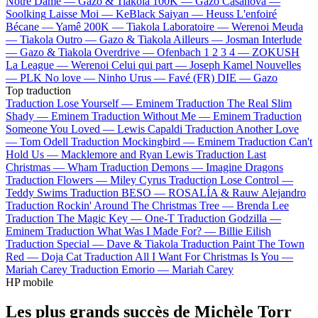
Notre Dame —
Gazo & Tiakola
100K —
Gazo
Casanova —
Soolking
Laisse Moi —
KeBlack
Saiyan —
Heuss L'enfoiré
Bécane —
Yamê
200K —
Tiakola
Laboratoire —
Werenoi
Meuda
—
Tiakola
Outro —
Gazo & Tiakola
Ailleurs —
Josman
Interlude
—
Gazo & Tiakola
Overdrive —
Ofenbach
1 2 3 4 —
ZOKUSH
La League —
Werenoi
Celui qui part —
Joseph Kamel
Nouvelles
—
PLK
No love —
Ninho
Urus —
Favé (FR)
DIE —
Gazo
Top traduction
Traduction Lose Yourself —
Eminem
Traduction The Real Slim
Shady —
Eminem
Traduction Without Me —
Eminem
Traduction
Someone You Loved —
Lewis Capaldi
Traduction Another Love
—
Tom Odell
Traduction Mockingbird —
Eminem
Traduction Can't
Hold Us —
Macklemore and Ryan Lewis
Traduction Last
Christmas —
Wham
Traduction Demons —
Imagine Dragons
Traduction Flowers —
Miley Cyrus
Traduction Lose Control —
Teddy Swims
Traduction BESO —
ROSALÍA & Rauw Alejandro
Traduction Rockin' Around The Christmas Tree —
Brenda Lee
Traduction The Magic Key —
One-T
Traduction Godzilla —
Eminem
Traduction What Was I Made For? —
Billie Eilish
Traduction Special —
Dave & Tiakola
Traduction Paint The Town
Red —
Doja Cat
Traduction All I Want For Christmas Is You —
Mariah Carey
Traduction Emorio —
Mariah Carey
HP mobile
Les plus grands succès de Michèle Torr