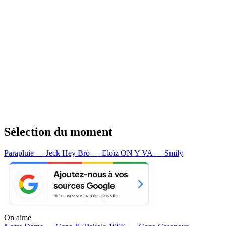
Sélection du moment
Parapluie — Jeck
Hey Bro — Eloïz
ON Y VA — Smily
On aime