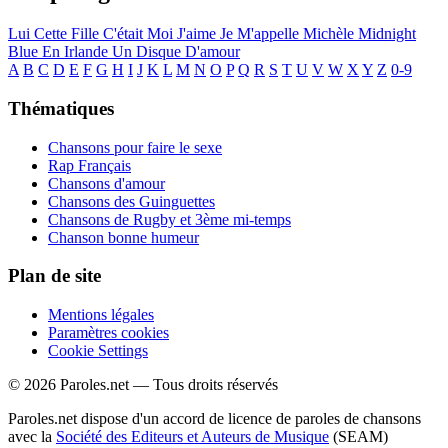
Lui
Cette Fille C'était Moi
J'aime
Je M'appelle Michèle
Midnight
Blue En Irlande
Un Disque D'amour
A
B
C
D
E
F
G
H
I
J
K
L
M
N
O
P
Q
R
S
T
U
V
W
X
Y
Z
0-9
Thématiques
Chansons pour faire le sexe
Rap Français
Chansons d'amour
Chansons des Guinguettes
Chansons de Rugby et 3ème mi-temps
Chanson bonne humeur
Plan de site
Mentions légales
Paramètres cookies
Cookie Settings
© 2026 Paroles.net — Tous droits réservés
Paroles.net dispose d'un accord de licence de paroles de chansons
avec la
Société des Editeurs et Auteurs de Musique
(SEAM)