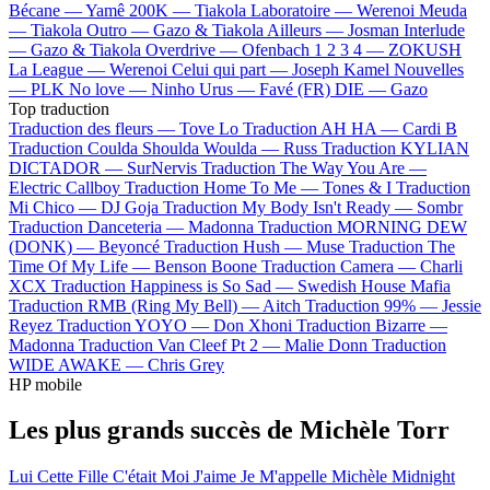
Bécane —
Yamê
200K —
Tiakola
Laboratoire —
Werenoi
Meuda
—
Tiakola
Outro —
Gazo & Tiakola
Ailleurs —
Josman
Interlude
—
Gazo & Tiakola
Overdrive —
Ofenbach
1 2 3 4 —
ZOKUSH
La League —
Werenoi
Celui qui part —
Joseph Kamel
Nouvelles
—
PLK
No love —
Ninho
Urus —
Favé (FR)
DIE —
Gazo
Top traduction
Traduction des fleurs —
Tove Lo
Traduction AH HA —
Cardi B
Traduction Coulda Shoulda Woulda —
Russ
Traduction KYLIAN
DICTADOR —
SurNervis
Traduction The Way You Are —
Electric Callboy
Traduction Home To Me —
Tones & I
Traduction
Mi Chico —
DJ Goja
Traduction My Body Isn't Ready —
Sombr
Traduction Danceteria —
Madonna
Traduction MORNING DEW
(DONK) —
Beyoncé
Traduction Hush —
Muse
Traduction The
Time Of My Life —
Benson Boone
Traduction Camera —
Charli
XCX
Traduction Happiness is So Sad —
Swedish House Mafia
Traduction RMB (Ring My Bell) —
Aitch
Traduction 99% —
Jessie
Reyez
Traduction YOYO —
Don Xhoni
Traduction Bizarre —
Madonna
Traduction Van Cleef Pt 2 —
Malie Donn
Traduction
WIDE AWAKE —
Chris Grey
HP mobile
Les plus grands succès de Michèle Torr
Lui
Cette Fille C'était Moi
J'aime
Je M'appelle Michèle
Midnight