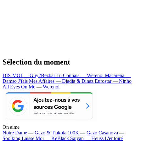
Sélection du moment
DIS-MOI — Guy2Bezbar
Tu Connais — Werenoi
Macarena —
Damso
J'fais Mes Affaires — Djadja & Dinaz
Eurostar — Ninho
All Eyes On Me — Werenoi
On aime
Notre Dame —
Gazo & Tiakola
100K —
Gazo
Casanova —
Soolking
Laisse Moi —
KeBlack
Saiyan —
Heuss L'enfoiré