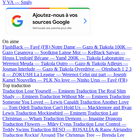
Y VA — Smily
On aime
FlashBack —
Favé (FR)
Notre Dame —
Gazo & Tiakola
100K —
Gazo
Casanova —
Soolking
Laisse Moi —
KeBlack
Saiyan —
Heuss L'enfoiré
Bécane —
Yamê
200K —
Tiakola
Laboratoire —
Werenoi
Meuda —
Tiakola
Outro —
Gazo & Tiakola
Ailleurs —
Josman
Interlude —
Gazo & Tiakola
Overdrive —
Ofenbach
1 2 3
4 —
ZOKUSH
La League —
Werenoi
Celui qui part —
Joseph
Kamel
Nouvelles —
PLK
No love —
Ninho
Urus —
Favé (FR)
Top traduction
Traduction Lose Yourself —
Eminem
Traduction The Real Slim
Shady —
Eminem
Traduction Without Me —
Eminem
Traduction
Someone You Loved —
Lewis Capaldi
Traduction Another Love
—
Tom Odell
Traduction Can't Hold Us —
Macklemore and Ryan
Lewis
Traduction Mockingbird —
Eminem
Traduction Last
Christmas —
Wham
Traduction Demons —
Imagine Dragons
Traduction Flowers —
Miley Cyrus
Traduction Lose Control —
Teddy Swims
Traduction BESO —
ROSALÍA & Rauw Alejandro
Traduction Rockin' Around The Christmas Tree —
Brenda Lee