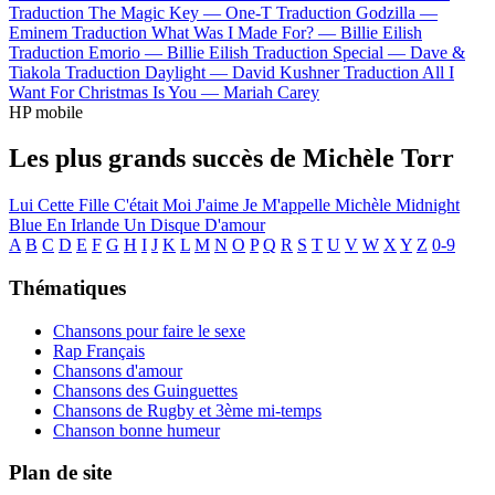
Traduction The Magic Key —
One-T
Traduction Godzilla —
Eminem
Traduction What Was I Made For? —
Billie Eilish
Traduction Emorio —
Billie Eilish
Traduction Special —
Dave &
Tiakola
Traduction Daylight —
David Kushner
Traduction All I
Want For Christmas Is You —
Mariah Carey
HP mobile
Les plus grands succès de Michèle Torr
Lui
Cette Fille C'était Moi
J'aime
Je M'appelle Michèle
Midnight
Blue En Irlande
Un Disque D'amour
A
B
C
D
E
F
G
H
I
J
K
L
M
N
O
P
Q
R
S
T
U
V
W
X
Y
Z
0-9
Thématiques
Chansons pour faire le sexe
Rap Français
Chansons d'amour
Chansons des Guinguettes
Chansons de Rugby et 3ème mi-temps
Chanson bonne humeur
Plan de site