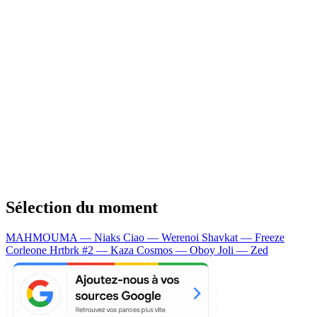
Sélection du moment
MAHMOUMA — Niaks
Ciao — Werenoi
Shavkat — Freeze
Corleone
Hrtbrk #2 — Kaza
Cosmos — Oboy
Joli — Zed