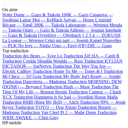
On aime
Notre Dame —
Gazo & Tiakola
100K —
Gazo
Casanova —
Soolking
Laisse Moi —
KeBlack
Saiyan —
Heuss L'enfoiré
Bécane —
Yamê
200K —
Tiakola
Laboratoire —
Werenoi
Meuda
—
Tiakola
Outro —
Gazo & Tiakola
Ailleurs —
Josman
Interlude
—
Gazo & Tiakola
Overdrive —
Ofenbach
1 2 3 4 —
ZOKUSH
La League —
Werenoi
Celui qui part —
Joseph Kamel
Nouvelles
—
PLK
No love —
Ninho
Urus —
Favé (FR)
DIE —
Gazo
Top traduction
Traduction des fleurs —
Tove Lo
Traduction AH HA —
Cardi B
Traduction Coulda Shoulda Woulda —
Russ
Traduction KYLIAN
DICTADOR —
SurNervis
Traduction The Way You Are —
Electric Callboy
Traduction Home To Me —
Tones & I
Traduction
Mi Chico —
DJ Goja
Traduction My Body Isn't Ready —
Sombr
Traduction Danceteria —
Madonna
Traduction MORNING DEW
(DONK) —
Beyoncé
Traduction Hush —
Muse
Traduction The
Time Of My Life —
Benson Boone
Traduction Camera —
Charli
XCX
Traduction Happiness is So Sad —
Swedish House Mafia
Traduction RMB (Ring My Bell) —
Aitch
Traduction 99% —
Jessie
Reyez
Traduction YOYO —
Don Xhoni
Traduction Bizarre —
Madonna
Traduction Van Cleef Pt 2 —
Malie Donn
Traduction
WIDE AWAKE —
Chris Grey
HP mobile