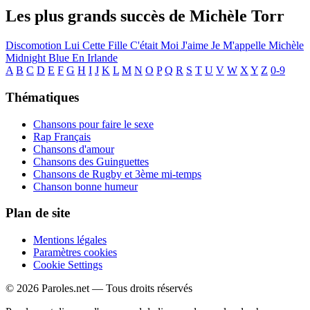
Les plus grands succès de Michèle Torr
Discomotion
Lui
Cette Fille C'était Moi
J'aime
Je M'appelle Michèle
Midnight Blue En Irlande
A
B
C
D
E
F
G
H
I
J
K
L
M
N
O
P
Q
R
S
T
U
V
W
X
Y
Z
0-9
Thématiques
Chansons pour faire le sexe
Rap Français
Chansons d'amour
Chansons des Guinguettes
Chansons de Rugby et 3ème mi-temps
Chanson bonne humeur
Plan de site
Mentions légales
Paramètres cookies
Cookie Settings
© 2026 Paroles.net — Tous droits réservés