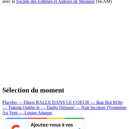
avec la
Société des Editeurs et Auteurs de Musique
(SEAM)
Sélection du moment
Placebo — Dinos
BALLE DANS LE COEUR — Ikaz Boi
M3lo
— Tiakola
Oublie-le — Dadju
Dépassé — Nuit Incolore
J't'emmène
Au Vent — Louise Attaque