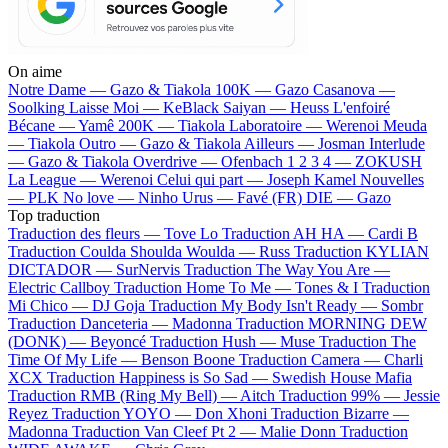
On aime
Notre Dame —
Gazo & Tiakola
100K —
Gazo
Casanova —
Soolking
Laisse Moi —
KeBlack
Saiyan —
Heuss L'enfoiré
Bécane —
Yamê
200K —
Tiakola
Laboratoire —
Werenoi
Meuda
—
Tiakola
Outro —
Gazo & Tiakola
Ailleurs —
Josman
Interlude
—
Gazo & Tiakola
Overdrive —
Ofenbach
1 2 3 4 —
ZOKUSH
La League —
Werenoi
Celui qui part —
Joseph Kamel
Nouvelles
—
PLK
No love —
Ninho
Urus —
Favé (FR)
DIE —
Gazo
Top traduction
Traduction des fleurs —
Tove Lo
Traduction AH HA —
Cardi B
Traduction Coulda Shoulda Woulda —
Russ
Traduction KYLIAN
DICTADOR —
SurNervis
Traduction The Way You Are —
Electric Callboy
Traduction Home To Me —
Tones & I
Traduction
Mi Chico —
DJ Goja
Traduction My Body Isn't Ready —
Sombr
Traduction Danceteria —
Madonna
Traduction MORNING DEW
(DONK) —
Beyoncé
Traduction Hush —
Muse
Traduction The
Time Of My Life —
Benson Boone
Traduction Camera —
Charli
XCX
Traduction Happiness is So Sad —
Swedish House Mafia
Traduction RMB (Ring My Bell) —
Aitch
Traduction 99% —
Jessie
Reyez
Traduction YOYO —
Don Xhoni
Traduction Bizarre —
Madonna
Traduction Van Cleef Pt 2 —
Malie Donn
Traduction