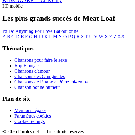
WIDE AWAKE —
Chris Grey
HP mobile
Les plus grands succès de Meat Loaf
I'd Do Anything For Love
Bat out of hell
A
B
C
D
E
F
G
H
I
J
K
L
M
N
O
P
Q
R
S
T
U
V
W
X
Y
Z
0-9
Thématiques
Chansons pour faire le sexe
Rap Français
Chansons d'amour
Chansons des Guinguettes
Chansons de Rugby et 3ème mi-temps
Chanson bonne humeur
Plan de site
Mentions légales
Paramètres cookies
Cookie Settings
© 2026 Paroles.net — Tous droits réservés