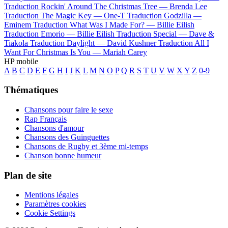
Traduction Rockin' Around The Christmas Tree —
Brenda Lee
Traduction The Magic Key —
One-T
Traduction Godzilla —
Eminem
Traduction What Was I Made For? —
Billie Eilish
Traduction Emorio —
Billie Eilish
Traduction Special —
Dave &
Tiakola
Traduction Daylight —
David Kushner
Traduction All I
Want For Christmas Is You —
Mariah Carey
HP mobile
A
B
C
D
E
F
G
H
I
J
K
L
M
N
O
P
Q
R
S
T
U
V
W
X
Y
Z
0-9
Thématiques
Chansons pour faire le sexe
Rap Français
Chansons d'amour
Chansons des Guinguettes
Chansons de Rugby et 3ème mi-temps
Chanson bonne humeur
Plan de site
Mentions légales
Paramètres cookies
Cookie Settings