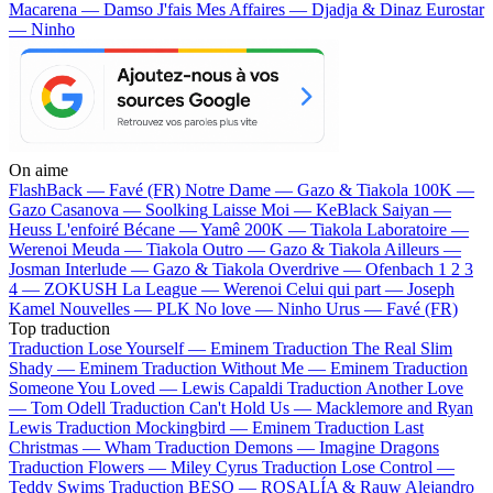
Macarena — Damso
J'fais Mes Affaires — Djadja & Dinaz
Eurostar
— Ninho
On aime
FlashBack —
Favé (FR)
Notre Dame —
Gazo & Tiakola
100K —
Gazo
Casanova —
Soolking
Laisse Moi —
KeBlack
Saiyan —
Heuss L'enfoiré
Bécane —
Yamê
200K —
Tiakola
Laboratoire —
Werenoi
Meuda —
Tiakola
Outro —
Gazo & Tiakola
Ailleurs —
Josman
Interlude —
Gazo & Tiakola
Overdrive —
Ofenbach
1 2 3
4 —
ZOKUSH
La League —
Werenoi
Celui qui part —
Joseph
Kamel
Nouvelles —
PLK
No love —
Ninho
Urus —
Favé (FR)
Top traduction
Traduction Lose Yourself —
Eminem
Traduction The Real Slim
Shady —
Eminem
Traduction Without Me —
Eminem
Traduction
Someone You Loved —
Lewis Capaldi
Traduction Another Love
—
Tom Odell
Traduction Can't Hold Us —
Macklemore and Ryan
Lewis
Traduction Mockingbird —
Eminem
Traduction Last
Christmas —
Wham
Traduction Demons —
Imagine Dragons
Traduction Flowers —
Miley Cyrus
Traduction Lose Control —
Teddy Swims
Traduction BESO —
ROSALÍA & Rauw Alejandro