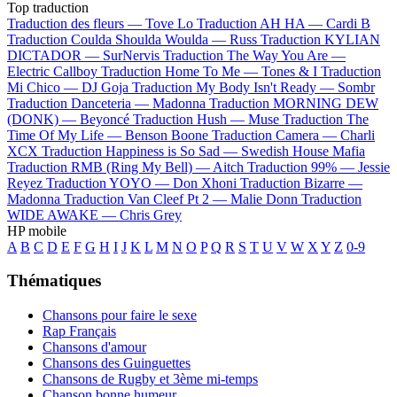
Top traduction
Traduction des fleurs —
Tove Lo
Traduction AH HA —
Cardi B
Traduction Coulda Shoulda Woulda —
Russ
Traduction KYLIAN
DICTADOR —
SurNervis
Traduction The Way You Are —
Electric Callboy
Traduction Home To Me —
Tones & I
Traduction
Mi Chico —
DJ Goja
Traduction My Body Isn't Ready —
Sombr
Traduction Danceteria —
Madonna
Traduction MORNING DEW
(DONK) —
Beyoncé
Traduction Hush —
Muse
Traduction The
Time Of My Life —
Benson Boone
Traduction Camera —
Charli
XCX
Traduction Happiness is So Sad —
Swedish House Mafia
Traduction RMB (Ring My Bell) —
Aitch
Traduction 99% —
Jessie
Reyez
Traduction YOYO —
Don Xhoni
Traduction Bizarre —
Madonna
Traduction Van Cleef Pt 2 —
Malie Donn
Traduction
WIDE AWAKE —
Chris Grey
HP mobile
A
B
C
D
E
F
G
H
I
J
K
L
M
N
O
P
Q
R
S
T
U
V
W
X
Y
Z
0-9
Thématiques
Chansons pour faire le sexe
Rap Français
Chansons d'amour
Chansons des Guinguettes
Chansons de Rugby et 3ème mi-temps
Chanson bonne humeur