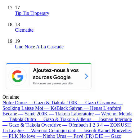
17
Tip Tip Tipperary
18
Clematite
19
Une Noce A La Cascade
On aime
Notre Dame —
Gazo & Tiakola
100K —
Gazo
Casanova —
Soolking
Laisse Moi —
KeBlack
Saiyan —
Heuss L'enfoiré
Bécane —
Yamê
200K —
Tiakola
Laboratoire —
Werenoi
Meuda
—
Tiakola
Outro —
Gazo & Tiakola
Ailleurs —
Josman
Interlude
—
Gazo & Tiakola
Overdrive —
Ofenbach
1 2 3 4 —
ZOKUSH
La League —
Werenoi
Celui qui part —
Joseph Kamel
Nouvelles
—
PLK
No love —
Ninho
Urus —
Favé (FR)
DIE —
Gazo