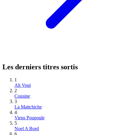
Les derniers titres sortis
1
Ah Voui
2
Cousine
3
La Mattchiche
4
Viens Poupoule
5
Noel A Bord
6