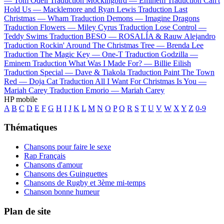
—
Tom Odell
Traduction Mockingbird —
Eminem
Traduction Can't
Hold Us —
Macklemore and Ryan Lewis
Traduction Last
Christmas —
Wham
Traduction Demons —
Imagine Dragons
Traduction Flowers —
Miley Cyrus
Traduction Lose Control —
Teddy Swims
Traduction BESO —
ROSALÍA & Rauw Alejandro
Traduction Rockin' Around The Christmas Tree —
Brenda Lee
Traduction The Magic Key —
One-T
Traduction Godzilla —
Eminem
Traduction What Was I Made For? —
Billie Eilish
Traduction Special —
Dave & Tiakola
Traduction Paint The Town
Red —
Doja Cat
Traduction All I Want For Christmas Is You —
Mariah Carey
Traduction Emorio —
Mariah Carey
HP mobile
A
B
C
D
E
F
G
H
I
J
K
L
M
N
O
P
Q
R
S
T
U
V
W
X
Y
Z
0-9
Thématiques
Chansons pour faire le sexe
Rap Français
Chansons d'amour
Chansons des Guinguettes
Chansons de Rugby et 3ème mi-temps
Chanson bonne humeur
Plan de site