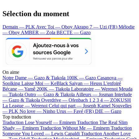
Sélection du moment
Demain — PLK
Avec Toi — Oboy
Akrapo 7 — Uzi (FR)
Mélodie
— Oboy
AMBER — Zola
BECTE — Gazo
On aime
Notre Dame —
Gazo & Tiakola
100K —
Gazo
Casanova —
Soolking
Laisse Moi —
KeBlack
Saiyan —
Heuss L'enfoiré
Bécane —
Yamê
200K —
Tiakola
Laboratoire —
Werenoi
Meuda
—
Tiakola
Outro —
Gazo & Tiakola
Ailleurs —
Josman
Interlude
—
Gazo & Tiakola
Overdrive —
Ofenbach
1 2 3 4 —
ZOKUSH
La League —
Werenoi
Celui qui part —
Joseph Kamel
Nouvelles
—
PLK
No love —
Ninho
Urus —
Favé (FR)
DIE —
Gazo
Top traduction
Traduction Lose Yourself —
Eminem
Traduction The Real Slim
Shady —
Eminem
Traduction Without Me —
Eminem
Traduction
Someone You Loved —
Lewis Capaldi
Traduction Another Love