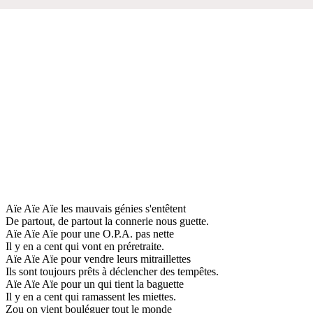
Aïe Aïe Aïe les mauvais génies s'entêtent
De partout, de partout la connerie nous guette.
Aïe Aïe Aïe pour une O.P.A. pas nette
Il y en a cent qui vont en préretraite.
Aïe Aïe Aïe pour vendre leurs mitraillettes
Ils sont toujours prêts à déclencher des tempêtes.
Aïe Aïe Aïe pour un qui tient la baguette
Il y en a cent qui ramassent les miettes.
Zou on vient bouléguer tout le monde