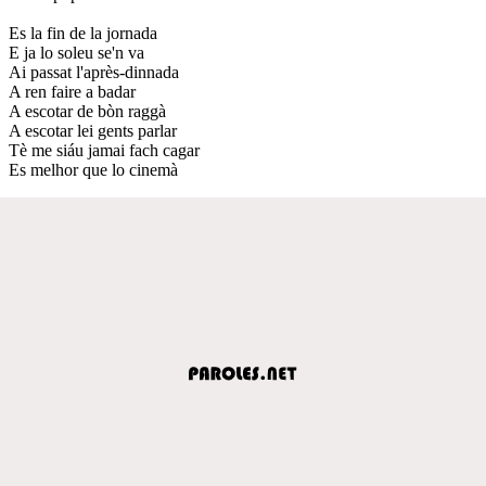
Es la fin de la jornada
E ja lo soleu se'n va
Ai passat l'après-dinnada
A ren faire a badar
A escotar de bòn raggà
A escotar lei gents parlar
Tè me siáu jamai fach cagar
Es melhor que lo cinemà