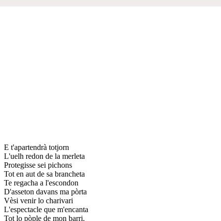
E t'apartendrà totjorn
L'uelh redon de la merleta
Protegisse sei pichons
Tot en aut de sa brancheta
Te regacha a l'escondon
D'asseton davans ma pòrta
Vèsi venir lo charivari
L'espectacle que m'encanta
Tot lo pòple de mon barri.