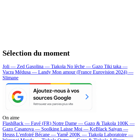
Sélection du moment
Joli — Zed
Gasolina — Tiakola
No lèche — Gazo
Tiki taka —
Vacra
Médusa — Landy
Mon amour (France Eurovision 2024) —
Slimane
On aime
FlashBack —
Favé (FR)
Notre Dame —
Gazo & Tiakola
100K —
Gazo
Casanova —
Soolking
Laisse Moi —
KeBlack
Saiyan —
Heuss L'enfoiré
Bécane —
Yamê
200K —
Tiakola
Laboratoire —