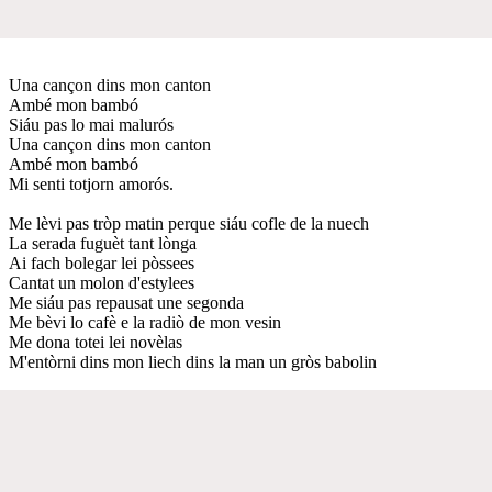
Una cançon dins mon canton
Ambé mon bambó
Siáu pas lo mai malurós
Una cançon dins mon canton
Ambé mon bambó
Mi senti totjorn amorós.
Me lèvi pas tròp matin perque siáu cofle de la nuech
La serada fuguèt tant lònga
Ai fach bolegar lei pòssees
Cantat un molon d'estylees
Me siáu pas repausat une segonda
Me bèvi lo cafè e la radiò de mon vesin
Me dona totei lei novèlas
M'entòrni dins mon liech dins la man un gròs babolin