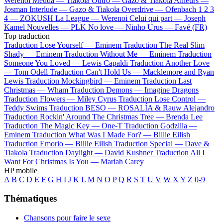
Werenoi
Meuda —
Tiakola
Outro —
Gazo & Tiakola
Ailleurs —
Josman
Interlude —
Gazo & Tiakola
Overdrive —
Ofenbach
1 2 3
4 —
ZOKUSH
La League —
Werenoi
Celui qui part —
Joseph
Kamel
Nouvelles —
PLK
No love —
Ninho
Urus —
Favé (FR)
Top traduction
Traduction Lose Yourself —
Eminem
Traduction The Real Slim
Shady —
Eminem
Traduction Without Me —
Eminem
Traduction
Someone You Loved —
Lewis Capaldi
Traduction Another Love
—
Tom Odell
Traduction Can't Hold Us —
Macklemore and Ryan
Lewis
Traduction Mockingbird —
Eminem
Traduction Last
Christmas —
Wham
Traduction Demons —
Imagine Dragons
Traduction Flowers —
Miley Cyrus
Traduction Lose Control —
Teddy Swims
Traduction BESO —
ROSALÍA & Rauw Alejandro
Traduction Rockin' Around The Christmas Tree —
Brenda Lee
Traduction The Magic Key —
One-T
Traduction Godzilla —
Eminem
Traduction What Was I Made For? —
Billie Eilish
Traduction Emorio —
Billie Eilish
Traduction Special —
Dave &
Tiakola
Traduction Daylight —
David Kushner
Traduction All I
Want For Christmas Is You —
Mariah Carey
HP mobile
A
B
C
D
E
F
G
H
I
J
K
L
M
N
O
P
Q
R
S
T
U
V
W
X
Y
Z
0-9
Thématiques
Chansons pour faire le sexe