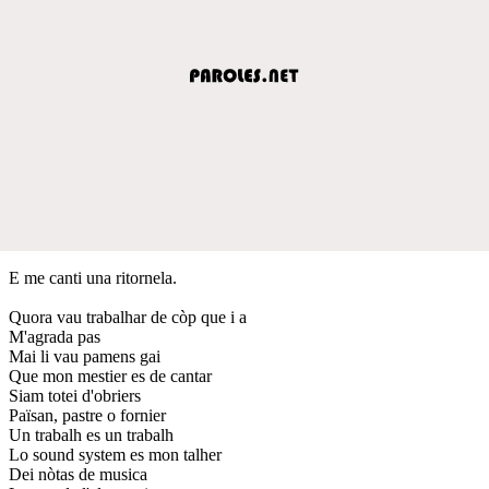
E me canti una ritornela.
Quora vau trabalhar de còp que i a
M'agrada pas
Mai li vau pamens gai
Que mon mestier es de cantar
Siam totei d'obriers
Païsan, pastre o fornier
Un trabalh es un trabalh
Lo sound system es mon talher
Dei nòtas de musica