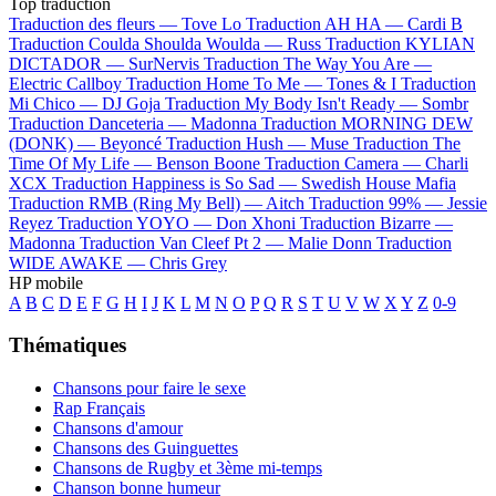
Top traduction
Traduction des fleurs —
Tove Lo
Traduction AH HA —
Cardi B
Traduction Coulda Shoulda Woulda —
Russ
Traduction KYLIAN
DICTADOR —
SurNervis
Traduction The Way You Are —
Electric Callboy
Traduction Home To Me —
Tones & I
Traduction
Mi Chico —
DJ Goja
Traduction My Body Isn't Ready —
Sombr
Traduction Danceteria —
Madonna
Traduction MORNING DEW
(DONK) —
Beyoncé
Traduction Hush —
Muse
Traduction The
Time Of My Life —
Benson Boone
Traduction Camera —
Charli
XCX
Traduction Happiness is So Sad —
Swedish House Mafia
Traduction RMB (Ring My Bell) —
Aitch
Traduction 99% —
Jessie
Reyez
Traduction YOYO —
Don Xhoni
Traduction Bizarre —
Madonna
Traduction Van Cleef Pt 2 —
Malie Donn
Traduction
WIDE AWAKE —
Chris Grey
HP mobile
A
B
C
D
E
F
G
H
I
J
K
L
M
N
O
P
Q
R
S
T
U
V
W
X
Y
Z
0-9
Thématiques
Chansons pour faire le sexe
Rap Français
Chansons d'amour
Chansons des Guinguettes
Chansons de Rugby et 3ème mi-temps
Chanson bonne humeur