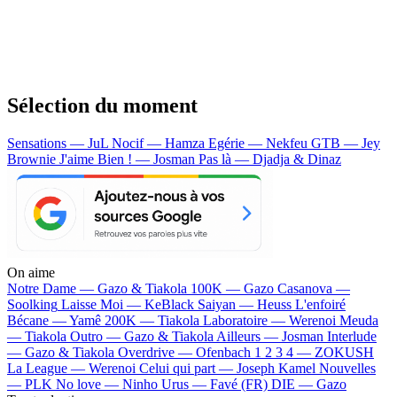
Sélection du moment
Sensations — JuL
Nocif — Hamza
Egérie — Nekfeu
GTB — Jey
Brownie
J'aime Bien ! — Josman
Pas là — Djadja & Dinaz
On aime
Notre Dame —
Gazo & Tiakola
100K —
Gazo
Casanova —
Soolking
Laisse Moi —
KeBlack
Saiyan —
Heuss L'enfoiré
Bécane —
Yamê
200K —
Tiakola
Laboratoire —
Werenoi
Meuda
—
Tiakola
Outro —
Gazo & Tiakola
Ailleurs —
Josman
Interlude
—
Gazo & Tiakola
Overdrive —
Ofenbach
1 2 3 4 —
ZOKUSH
La League —
Werenoi
Celui qui part —
Joseph Kamel
Nouvelles
—
PLK
No love —
Ninho
Urus —
Favé (FR)
DIE —
Gazo