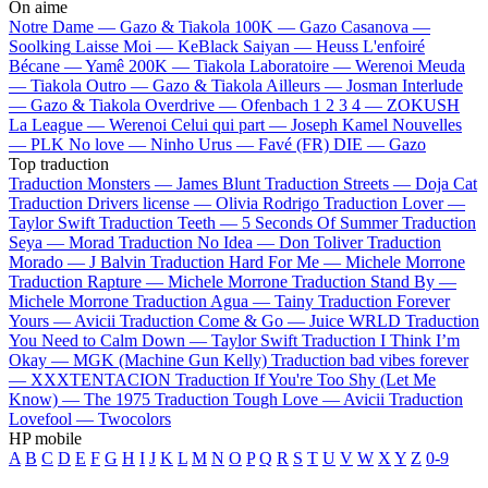
On aime
Notre Dame —
Gazo & Tiakola
100K —
Gazo
Casanova —
Soolking
Laisse Moi —
KeBlack
Saiyan —
Heuss L'enfoiré
Bécane —
Yamê
200K —
Tiakola
Laboratoire —
Werenoi
Meuda
—
Tiakola
Outro —
Gazo & Tiakola
Ailleurs —
Josman
Interlude
—
Gazo & Tiakola
Overdrive —
Ofenbach
1 2 3 4 —
ZOKUSH
La League —
Werenoi
Celui qui part —
Joseph Kamel
Nouvelles
—
PLK
No love —
Ninho
Urus —
Favé (FR)
DIE —
Gazo
Top traduction
Traduction Monsters —
James Blunt
Traduction Streets —
Doja Cat
Traduction Drivers license —
Olivia Rodrigo
Traduction Lover —
Taylor Swift
Traduction Teeth —
5 Seconds Of Summer
Traduction
Seya —
Morad
Traduction No Idea —
Don Toliver
Traduction
Morado —
J Balvin
Traduction Hard For Me —
Michele Morrone
Traduction Rapture —
Michele Morrone
Traduction Stand By —
Michele Morrone
Traduction Agua —
Tainy
Traduction Forever
Yours —
Avicii
Traduction Come & Go —
Juice WRLD
Traduction
You Need to Calm Down —
Taylor Swift
Traduction I Think I’m
Okay —
MGK (Machine Gun Kelly)
Traduction bad vibes forever
—
XXXTENTACION
Traduction If You're Too Shy (Let Me
Know) —
The 1975
Traduction Tough Love —
Avicii
Traduction
Lovefool —
Twocolors
HP mobile
A
B
C
D
E
F
G
H
I
J
K
L
M
N
O
P
Q
R
S
T
U
V
W
X
Y
Z
0-9