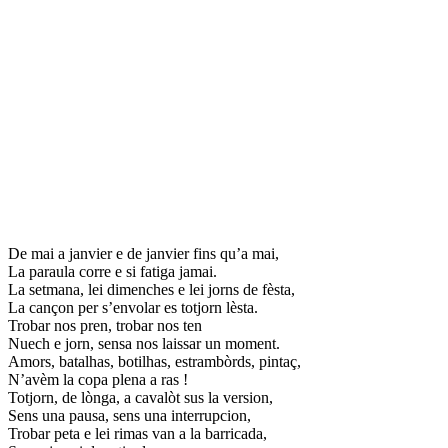
De mai a janvier e de janvier fins qu’a mai,
La paraula corre e si fatiga jamai.
La setmana, lei dimenches e lei jorns de fèsta,
La cançon per s’envolar es totjorn lèsta.
Trobar nos pren, trobar nos ten
Nuech e jorn, sensa nos laissar un moment.
Amors, batalhas, botilhas, estrambòrds, pintaç,
N’avèm la copa plena a ras !
Totjorn, de lònga, a cavalòt sus la version,
Sens una pausa, sens una interrupcion,
Trobar peta e lei rimas van a la barricada,