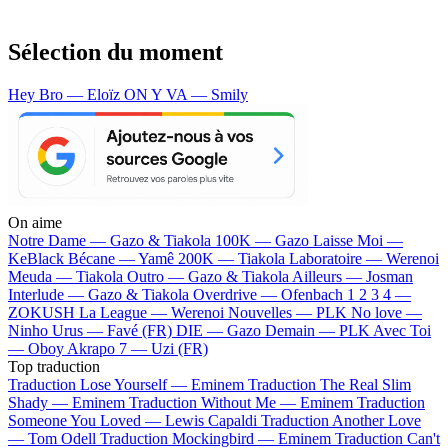
Sélection du moment
Hey Bro — Eloïz
ON Y VA — Smily
On aime
Notre Dame —
Gazo & Tiakola
100K —
Gazo
Laisse Moi —
KeBlack
Bécane —
Yamê
200K —
Tiakola
Laboratoire —
Werenoi
Meuda —
Tiakola
Outro —
Gazo & Tiakola
Ailleurs —
Josman
Interlude —
Gazo & Tiakola
Overdrive —
Ofenbach
1 2 3 4 —
ZOKUSH
La League —
Werenoi
Nouvelles —
PLK
No love —
Ninho
Urus —
Favé (FR)
DIE —
Gazo
Demain —
PLK
Avec Toi
—
Oboy
Akrapo 7 —
Uzi (FR)
Top traduction
Traduction Lose Yourself —
Eminem
Traduction The Real Slim
Shady —
Eminem
Traduction Without Me —
Eminem
Traduction
Someone You Loved —
Lewis Capaldi
Traduction Another Love
—
Tom Odell
Traduction Mockingbird —
Eminem
Traduction Can't