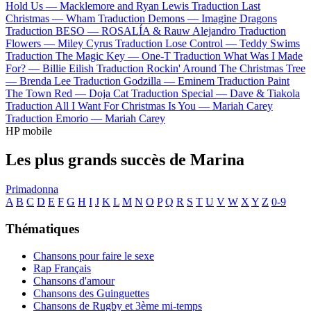
Hold Us —
Macklemore and Ryan Lewis
Traduction Last
Christmas —
Wham
Traduction Demons —
Imagine Dragons
Traduction BESO —
ROSALÍA & Rauw Alejandro
Traduction
Flowers —
Miley Cyrus
Traduction Lose Control —
Teddy Swims
Traduction The Magic Key —
One-T
Traduction What Was I Made
For? —
Billie Eilish
Traduction Rockin' Around The Christmas Tree
—
Brenda Lee
Traduction Godzilla —
Eminem
Traduction Paint
The Town Red —
Doja Cat
Traduction Special —
Dave & Tiakola
Traduction All I Want For Christmas Is You —
Mariah Carey
Traduction Emorio —
Mariah Carey
HP mobile
Les plus grands succès de Marina
Primadonna
A
B
C
D
E
F
G
H
I
J
K
L
M
N
O
P
Q
R
S
T
U
V
W
X
Y
Z
0-9
Thématiques
Chansons pour faire le sexe
Rap Français
Chansons d'amour
Chansons des Guinguettes
Chansons de Rugby et 3ème mi-temps