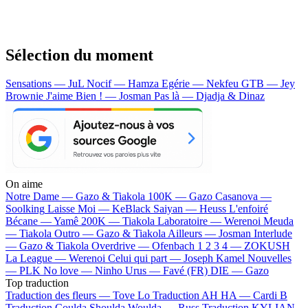
Sélection du moment
Sensations — JuL
Nocif — Hamza
Egérie — Nekfeu
GTB — Jey
Brownie
J'aime Bien ! — Josman
Pas là — Djadja & Dinaz
On aime
Notre Dame —
Gazo & Tiakola
100K —
Gazo
Casanova —
Soolking
Laisse Moi —
KeBlack
Saiyan —
Heuss L'enfoiré
Bécane —
Yamê
200K —
Tiakola
Laboratoire —
Werenoi
Meuda
—
Tiakola
Outro —
Gazo & Tiakola
Ailleurs —
Josman
Interlude
—
Gazo & Tiakola
Overdrive —
Ofenbach
1 2 3 4 —
ZOKUSH
La League —
Werenoi
Celui qui part —
Joseph Kamel
Nouvelles
—
PLK
No love —
Ninho
Urus —
Favé (FR)
DIE —
Gazo
Top traduction
Traduction des fleurs —
Tove Lo
Traduction AH HA —
Cardi B
Traduction Coulda Shoulda Woulda —
Russ
Traduction KYLIAN