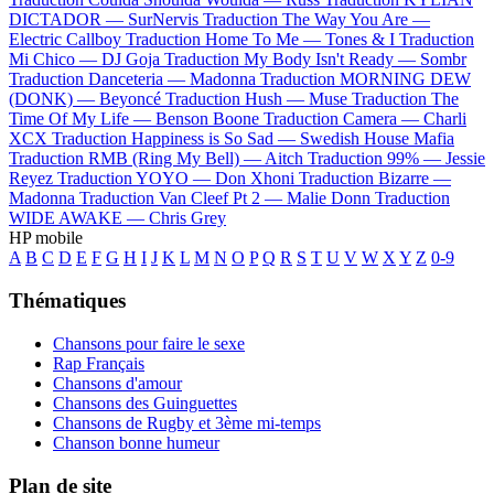
DICTADOR —
SurNervis
Traduction The Way You Are —
Electric Callboy
Traduction Home To Me —
Tones & I
Traduction
Mi Chico —
DJ Goja
Traduction My Body Isn't Ready —
Sombr
Traduction Danceteria —
Madonna
Traduction MORNING DEW
(DONK) —
Beyoncé
Traduction Hush —
Muse
Traduction The
Time Of My Life —
Benson Boone
Traduction Camera —
Charli
XCX
Traduction Happiness is So Sad —
Swedish House Mafia
Traduction RMB (Ring My Bell) —
Aitch
Traduction 99% —
Jessie
Reyez
Traduction YOYO —
Don Xhoni
Traduction Bizarre —
Madonna
Traduction Van Cleef Pt 2 —
Malie Donn
Traduction
WIDE AWAKE —
Chris Grey
HP mobile
A
B
C
D
E
F
G
H
I
J
K
L
M
N
O
P
Q
R
S
T
U
V
W
X
Y
Z
0-9
Thématiques
Chansons pour faire le sexe
Rap Français
Chansons d'amour
Chansons des Guinguettes
Chansons de Rugby et 3ème mi-temps
Chanson bonne humeur
Plan de site