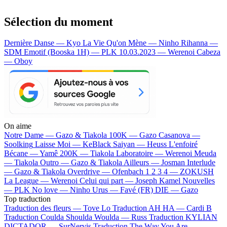
Sélection du moment
Dernière Danse — Kyo
La Vie Qu'on Mène — Ninho
Rihanna —
SDM
Emotif (Booska 1H) — PLK
10.03.2023 — Werenoi
Cabeza
— Oboy
On aime
Notre Dame —
Gazo & Tiakola
100K —
Gazo
Casanova —
Soolking
Laisse Moi —
KeBlack
Saiyan —
Heuss L'enfoiré
Bécane —
Yamê
200K —
Tiakola
Laboratoire —
Werenoi
Meuda
—
Tiakola
Outro —
Gazo & Tiakola
Ailleurs —
Josman
Interlude
—
Gazo & Tiakola
Overdrive —
Ofenbach
1 2 3 4 —
ZOKUSH
La League —
Werenoi
Celui qui part —
Joseph Kamel
Nouvelles
—
PLK
No love —
Ninho
Urus —
Favé (FR)
DIE —
Gazo
Top traduction
Traduction des fleurs —
Tove Lo
Traduction AH HA —
Cardi B
Traduction Coulda Shoulda Woulda —
Russ
Traduction KYLIAN
DICTADOR —
SurNervis
Traduction The Way You Are —