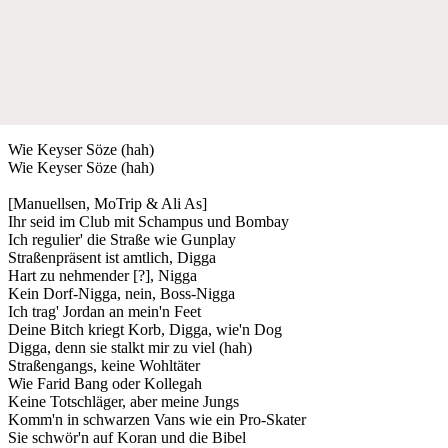
Wie Keyser Söze (hah)
Wie Keyser Söze (hah)
[Manuellsen, MoTrip & Ali As]
Ihr seid im Club mit Schampus und Bombay
Ich regulier' die Straße wie Gunplay
Straßenpräsent ist amtlich, Digga
Hart zu nehmender [?], Nigga
Kein Dorf-Nigga, nein, Boss-Nigga
Ich trag' Jordan an mein'n Feet
Deine Bitch kriegt Korb, Digga, wie'n Dog
Digga, denn sie stalkt mir zu viel (hah)
Straßengangs, keine Wohltäter
Wie Farid Bang oder Kollegah
Keine Totschläger, aber meine Jungs
Komm'n in schwarzen Vans wie ein Pro-Skater
Sie schwör'n auf Koran und die Bibel