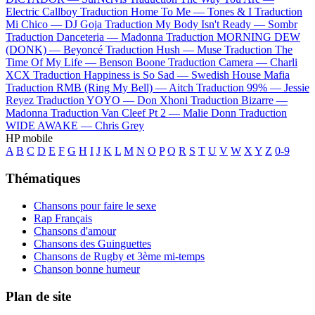
Electric Callboy
Traduction Home To Me —
Tones & I
Traduction
Mi Chico —
DJ Goja
Traduction My Body Isn't Ready —
Sombr
Traduction Danceteria —
Madonna
Traduction MORNING DEW
(DONK) —
Beyoncé
Traduction Hush —
Muse
Traduction The
Time Of My Life —
Benson Boone
Traduction Camera —
Charli
XCX
Traduction Happiness is So Sad —
Swedish House Mafia
Traduction RMB (Ring My Bell) —
Aitch
Traduction 99% —
Jessie
Reyez
Traduction YOYO —
Don Xhoni
Traduction Bizarre —
Madonna
Traduction Van Cleef Pt 2 —
Malie Donn
Traduction
WIDE AWAKE —
Chris Grey
HP mobile
A
B
C
D
E
F
G
H
I
J
K
L
M
N
O
P
Q
R
S
T
U
V
W
X
Y
Z
0-9
Thématiques
Chansons pour faire le sexe
Rap Français
Chansons d'amour
Chansons des Guinguettes
Chansons de Rugby et 3ème mi-temps
Chanson bonne humeur
Plan de site