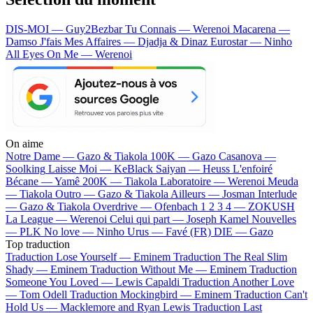
DIS-MOI — Guy2Bezbar
Tu Connais — Werenoi
Macarena —
Damso
J'fais Mes Affaires — Djadja & Dinaz
Eurostar — Ninho
All Eyes On Me — Werenoi
On aime
Notre Dame —
Gazo & Tiakola
100K —
Gazo
Casanova —
Soolking
Laisse Moi —
KeBlack
Saiyan —
Heuss L'enfoiré
Bécane —
Yamê
200K —
Tiakola
Laboratoire —
Werenoi
Meuda
—
Tiakola
Outro —
Gazo & Tiakola
Ailleurs —
Josman
Interlude
—
Gazo & Tiakola
Overdrive —
Ofenbach
1 2 3 4 —
ZOKUSH
La League —
Werenoi
Celui qui part —
Joseph Kamel
Nouvelles
—
PLK
No love —
Ninho
Urus —
Favé (FR)
DIE —
Gazo
Top traduction
Traduction Lose Yourself —
Eminem
Traduction The Real Slim
Shady —
Eminem
Traduction Without Me —
Eminem
Traduction
Someone You Loved —
Lewis Capaldi
Traduction Another Love
—
Tom Odell
Traduction Mockingbird —
Eminem
Traduction Can't
Hold Us —
Macklemore and Ryan Lewis
Traduction Last