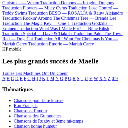
Christmas —
Wham
Traduction Demons —
Imagine Dragons
Traduction Flowers —
Miley Cyrus
Traduction Lose Control —
Teddy Swims
Traduction BESO —
ROSALÍA & Rauw Alejandro
Traduction Rockin' Around The Christmas Tree —
Brenda Lee
Traduction The Magic Key —
One-T
Traduction Godzilla —
Eminem
Traduction What Was I Made For? —
Billie Eilish
Traduction Special —
Dave & Tiakola
Traduction Paint The Town
Red —
Doja Cat
Traduction All I Want For Christmas Is You —
Mariah Carey
Traduction Emorio —
Mariah Carey
HP mobile
Les plus grands succès de Maelle
Toutes Les Machines Ont Un Coeur
A
B
C
D
E
F
G
H
I
J
K
L
M
N
O
P
Q
R
S
T
U
V
W
X
Y
Z
0-9
Thématiques
Chansons pour faire le sexe
Rap Français
Chansons d'amour
Chansons des Guinguettes
Chansons de Rugby et 3ème mi-temps
Chanson bonne humeur