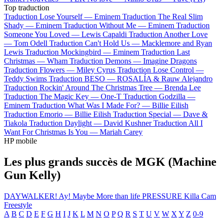
Top traduction
Traduction Lose Yourself —
Eminem
Traduction The Real Slim
Shady —
Eminem
Traduction Without Me —
Eminem
Traduction
Someone You Loved —
Lewis Capaldi
Traduction Another Love
—
Tom Odell
Traduction Can't Hold Us —
Macklemore and Ryan
Lewis
Traduction Mockingbird —
Eminem
Traduction Last
Christmas —
Wham
Traduction Demons —
Imagine Dragons
Traduction Flowers —
Miley Cyrus
Traduction Lose Control —
Teddy Swims
Traduction BESO —
ROSALÍA & Rauw Alejandro
Traduction Rockin' Around The Christmas Tree —
Brenda Lee
Traduction The Magic Key —
One-T
Traduction Godzilla —
Eminem
Traduction What Was I Made For? —
Billie Eilish
Traduction Emorio —
Billie Eilish
Traduction Special —
Dave &
Tiakola
Traduction Daylight —
David Kushner
Traduction All I
Want For Christmas Is You —
Mariah Carey
HP mobile
Les plus grands succès de MGK (Machine
Gun Kelly)
DAYWALKER!
Ay!
Maybe
More than life
PRESSURE
Killa Cam
Freestyle
A
B
C
D
E
F
G
H
I
J
K
L
M
N
O
P
Q
R
S
T
U
V
W
X
Y
Z
0-9