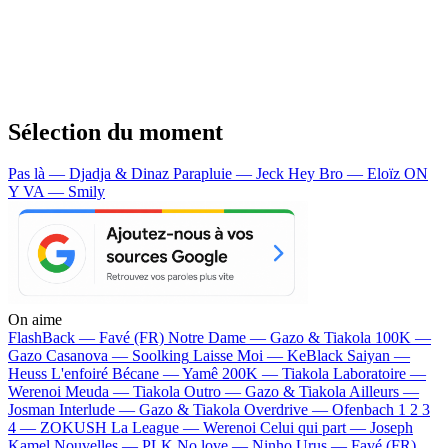
Sélection du moment
Pas là — Djadja & Dinaz
Parapluie — Jeck
Hey Bro — Eloïz
ON
Y VA — Smily
On aime
FlashBack —
Favé (FR)
Notre Dame —
Gazo & Tiakola
100K —
Gazo
Casanova —
Soolking
Laisse Moi —
KeBlack
Saiyan —
Heuss L'enfoiré
Bécane —
Yamê
200K —
Tiakola
Laboratoire —
Werenoi
Meuda —
Tiakola
Outro —
Gazo & Tiakola
Ailleurs —
Josman
Interlude —
Gazo & Tiakola
Overdrive —
Ofenbach
1 2 3
4 —
ZOKUSH
La League —
Werenoi
Celui qui part —
Joseph
Kamel
Nouvelles —
PLK
No love —
Ninho
Urus —
Favé (FR)