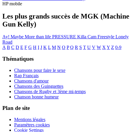
HP mobile
Les plus grands succès de MGK (Machine
Gun Kelly)
Ay!
Maybe
More than life
PRESSURE
Killa Cam Freestyle
Lonely
Road
A
B
C
D
E
F
G
H
I
J
K
L
M
N
O
P
Q
R
S
T
U
V
W
X
Y
Z
0-9
Thématiques
Chansons pour faire le sexe
Rap Français
Chansons d'amour
Chansons des Guinguettes
Chansons de Rugby et 3ème mi-temps
Chanson bonne humeur
Plan de site
Mentions légales
Paramètres cookies
Cookie Settings