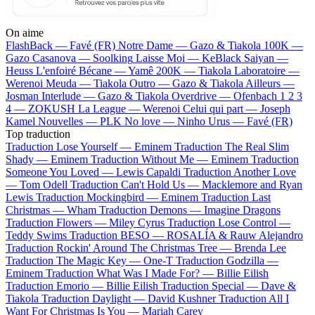
On aime
FlashBack —
Favé (FR)
Notre Dame —
Gazo & Tiakola
100K —
Gazo
Casanova —
Soolking
Laisse Moi —
KeBlack
Saiyan —
Heuss L'enfoiré
Bécane —
Yamê
200K —
Tiakola
Laboratoire —
Werenoi
Meuda —
Tiakola
Outro —
Gazo & Tiakola
Ailleurs —
Josman
Interlude —
Gazo & Tiakola
Overdrive —
Ofenbach
1 2 3
4 —
ZOKUSH
La League —
Werenoi
Celui qui part —
Joseph
Kamel
Nouvelles —
PLK
No love —
Ninho
Urus —
Favé (FR)
Top traduction
Traduction Lose Yourself —
Eminem
Traduction The Real Slim
Shady —
Eminem
Traduction Without Me —
Eminem
Traduction
Someone You Loved —
Lewis Capaldi
Traduction Another Love
—
Tom Odell
Traduction Can't Hold Us —
Macklemore and Ryan
Lewis
Traduction Mockingbird —
Eminem
Traduction Last
Christmas —
Wham
Traduction Demons —
Imagine Dragons
Traduction Flowers —
Miley Cyrus
Traduction Lose Control —
Teddy Swims
Traduction BESO —
ROSALÍA & Rauw Alejandro
Traduction Rockin' Around The Christmas Tree —
Brenda Lee
Traduction The Magic Key —
One-T
Traduction Godzilla —
Eminem
Traduction What Was I Made For? —
Billie Eilish
Traduction Emorio —
Billie Eilish
Traduction Special —
Dave &
Tiakola
Traduction Daylight —
David Kushner
Traduction All I
Want For Christmas Is You —
Mariah Carey