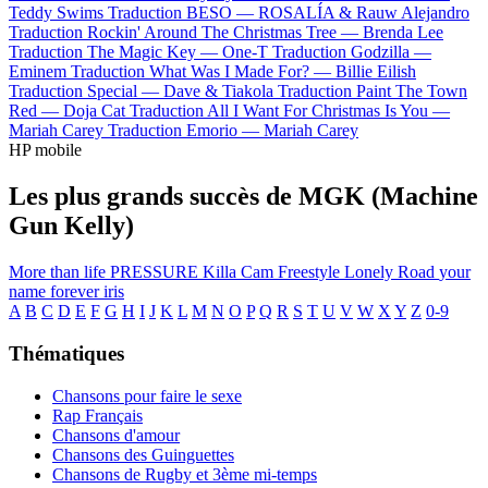
Teddy Swims
Traduction BESO —
ROSALÍA & Rauw Alejandro
Traduction Rockin' Around The Christmas Tree —
Brenda Lee
Traduction The Magic Key —
One-T
Traduction Godzilla —
Eminem
Traduction What Was I Made For? —
Billie Eilish
Traduction Special —
Dave & Tiakola
Traduction Paint The Town
Red —
Doja Cat
Traduction All I Want For Christmas Is You —
Mariah Carey
Traduction Emorio —
Mariah Carey
HP mobile
Les plus grands succès de MGK (Machine
Gun Kelly)
More than life
PRESSURE
Killa Cam Freestyle
Lonely Road
your
name forever
iris
A
B
C
D
E
F
G
H
I
J
K
L
M
N
O
P
Q
R
S
T
U
V
W
X
Y
Z
0-9
Thématiques
Chansons pour faire le sexe
Rap Français
Chansons d'amour
Chansons des Guinguettes
Chansons de Rugby et 3ème mi-temps