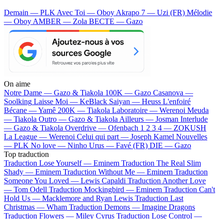
Demain — PLK
Avec Toi — Oboy
Akrapo 7 — Uzi (FR)
Mélodie
— Oboy
AMBER — Zola
BECTE — Gazo
On aime
Notre Dame —
Gazo & Tiakola
100K —
Gazo
Casanova —
Soolking
Laisse Moi —
KeBlack
Saiyan —
Heuss L'enfoiré
Bécane —
Yamê
200K —
Tiakola
Laboratoire —
Werenoi
Meuda
—
Tiakola
Outro —
Gazo & Tiakola
Ailleurs —
Josman
Interlude
—
Gazo & Tiakola
Overdrive —
Ofenbach
1 2 3 4 —
ZOKUSH
La League —
Werenoi
Celui qui part —
Joseph Kamel
Nouvelles
—
PLK
No love —
Ninho
Urus —
Favé (FR)
DIE —
Gazo
Top traduction
Traduction Lose Yourself —
Eminem
Traduction The Real Slim
Shady —
Eminem
Traduction Without Me —
Eminem
Traduction
Someone You Loved —
Lewis Capaldi
Traduction Another Love
—
Tom Odell
Traduction Mockingbird —
Eminem
Traduction Can't
Hold Us —
Macklemore and Ryan Lewis
Traduction Last
Christmas —
Wham
Traduction Demons —
Imagine Dragons
Traduction Flowers —
Miley Cyrus
Traduction Lose Control —