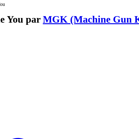
You
ke You par
MGK (Machine Gun K