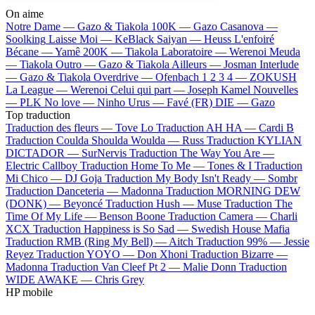
On aime
Notre Dame —
Gazo & Tiakola
100K —
Gazo
Casanova —
Soolking
Laisse Moi —
KeBlack
Saiyan —
Heuss L'enfoiré
Bécane —
Yamê
200K —
Tiakola
Laboratoire —
Werenoi
Meuda
—
Tiakola
Outro —
Gazo & Tiakola
Ailleurs —
Josman
Interlude
—
Gazo & Tiakola
Overdrive —
Ofenbach
1 2 3 4 —
ZOKUSH
La League —
Werenoi
Celui qui part —
Joseph Kamel
Nouvelles
—
PLK
No love —
Ninho
Urus —
Favé (FR)
DIE —
Gazo
Top traduction
Traduction des fleurs —
Tove Lo
Traduction AH HA —
Cardi B
Traduction Coulda Shoulda Woulda —
Russ
Traduction KYLIAN
DICTADOR —
SurNervis
Traduction The Way You Are —
Electric Callboy
Traduction Home To Me —
Tones & I
Traduction
Mi Chico —
DJ Goja
Traduction My Body Isn't Ready —
Sombr
Traduction Danceteria —
Madonna
Traduction MORNING DEW
(DONK) —
Beyoncé
Traduction Hush —
Muse
Traduction The
Time Of My Life —
Benson Boone
Traduction Camera —
Charli
XCX
Traduction Happiness is So Sad —
Swedish House Mafia
Traduction RMB (Ring My Bell) —
Aitch
Traduction 99% —
Jessie
Reyez
Traduction YOYO —
Don Xhoni
Traduction Bizarre —
Madonna
Traduction Van Cleef Pt 2 —
Malie Donn
Traduction
WIDE AWAKE —
Chris Grey
HP mobile