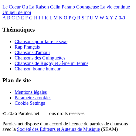
Le Coeur Ou La Raison
Câlin
Parano
Courageuse
La vie continue
Un peu de moi
A
B
C
D
E
F
G
H
I
J
K
L
M
N
O
P
Q
R
S
T
U
V
W
X
Y
Z
0-9
Thématiques
Chansons pour faire le sexe
Rap Français
Chansons d'amour
Chansons des Guinguettes
Chansons de Rugby et 3ème mi-temps
Chanson bonne humeur
Plan de site
Mentions légales
Paramètres cookies
Cookie Settings
© 2026 Paroles.net — Tous droits réservés
Paroles.net dispose d'un accord de licence de paroles de chansons
avec la
Société des Editeurs et Auteurs de Musique
(SEAM)