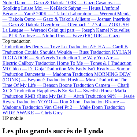
Notre Dame —
Gazo & Tiakola
100K —
Gazo
Casanova —
Soolking
Laisse Moi —
KeBlack
Saiyan —
Heuss L'enfoiré
Bécane —
Yamê
200K —
Tiakola
Laboratoire —
Werenoi
Meuda
—
Tiakola
Outro —
Gazo & Tiakola
Ailleurs —
Josman
Interlude
—
Gazo & Tiakola
Overdrive —
Ofenbach
1 2 3 4 —
ZOKUSH
La League —
Werenoi
Celui qui part —
Joseph Kamel
Nouvelles
—
PLK
No love —
Ninho
Urus —
Favé (FR)
DIE —
Gazo
Top traduction
Traduction des fleurs —
Tove Lo
Traduction AH HA —
Cardi B
Traduction Coulda Shoulda Woulda —
Russ
Traduction KYLIAN
DICTADOR —
SurNervis
Traduction The Way You Are —
Electric Callboy
Traduction Home To Me —
Tones & I
Traduction
Mi Chico —
DJ Goja
Traduction My Body Isn't Ready —
Sombr
Traduction Danceteria —
Madonna
Traduction MORNING DEW
(DONK) —
Beyoncé
Traduction Hush —
Muse
Traduction The
Time Of My Life —
Benson Boone
Traduction Camera —
Charli
XCX
Traduction Happiness is So Sad —
Swedish House Mafia
Traduction RMB (Ring My Bell) —
Aitch
Traduction 99% —
Jessie
Reyez
Traduction YOYO —
Don Xhoni
Traduction Bizarre —
Madonna
Traduction Van Cleef Pt 2 —
Malie Donn
Traduction
WIDE AWAKE —
Chris Grey
HP mobile
Les plus grands succès de Lynda