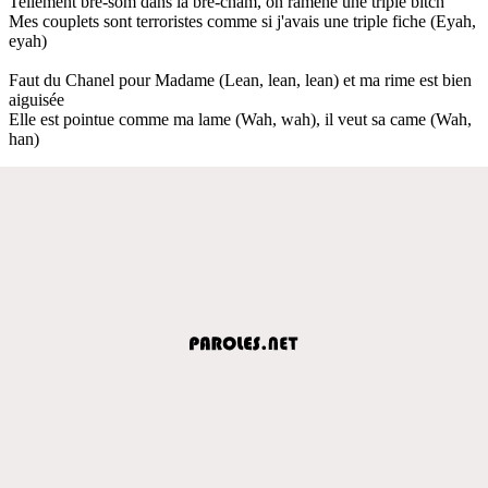
Tellement bre-som dans la bre-cham, on ramène une triple bitch
Mes couplets sont terroristes comme si j'avais une triple fiche (Eyah,
eyah)
Faut du Chanel pour Madame (Lean, lean, lean) et ma rime est bien
aiguisée
Elle est pointue comme ma lame (Wah, wah), il veut sa came (Wah,
han)