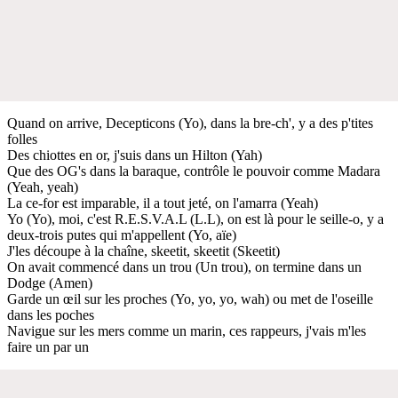
Quand on arrive, Decepticons (Yo), dans la bre-ch', y a des p'tites
folles
Des chiottes en or, j'suis dans un Hilton (Yah)
Que des OG's dans la baraque, contrôle le pouvoir comme Madara
(Yeah, yeah)
La ce-for est imparable, il a tout jeté, on l'amarra (Yeah)
Yo (Yo), moi, c'est R.E.S.V.A.L (L.L), on est là pour le seille-o, y a
deux-trois putes qui m'appellent (Yo, aïe)
J'les découpe à la chaîne, skeetit, skeetit (Skeetit)
On avait commencé dans un trou (Un trou), on termine dans un
Dodge (Amen)
Garde un œil sur les proches (Yo, yo, yo, wah) ou met de l'oseille
dans les poches
Navigue sur les mers comme un marin, ces rappeurs, j'vais m'les
faire un par un