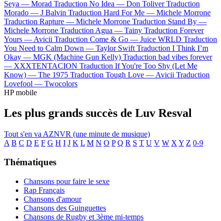
Seya —
Morad
Traduction No Idea —
Don Toliver
Traduction
Morado —
J Balvin
Traduction Hard For Me —
Michele Morrone
Traduction Rapture —
Michele Morrone
Traduction Stand By —
Michele Morrone
Traduction Agua —
Tainy
Traduction Forever
Yours —
Avicii
Traduction Come & Go —
Juice WRLD
Traduction
You Need to Calm Down —
Taylor Swift
Traduction I Think I’m
Okay —
MGK (Machine Gun Kelly)
Traduction bad vibes forever
—
XXXTENTACION
Traduction If You're Too Shy (Let Me
Know) —
The 1975
Traduction Tough Love —
Avicii
Traduction
Lovefool —
Twocolors
HP mobile
Les plus grands succès de Luv Resval
Tout s'en va
AZNVR (une minute de musique)
A
B
C
D
E
F
G
H
I
J
K
L
M
N
O
P
Q
R
S
T
U
V
W
X
Y
Z
0-9
Thématiques
Chansons pour faire le sexe
Rap Français
Chansons d'amour
Chansons des Guinguettes
Chansons de Rugby et 3ème mi-temps