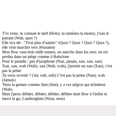
T'es venu, tu connais le tarif (Hein), tu ramènes la money, j'suis le
parrain (Wah, quoi ?)
Elle m'a dit : "J'n'ai plus d'salaire" (Quoi ? Quoi ? Quoi ? Quoi ?),
elle veut marcher vers Jérusalem
Mon flow vaut trois mille tonnes, on marche dans les rues, on est
perdus dans un piège comme à Babylone
Pour le paradis : pas d'taxiphone (Nan, jamais, xan, xan, xan)
Xan, xan, wah (Wah), xan (Wah, wah), j'prends un xan (Xan), c'est
pas la peine
Tu veux revenir ? ('nir, ouh, ouh) C'est pas la peine (Nan), wah
(Jamais)
Tiens la guitare comme Jimi (Jimi), y a ces négros qui m'imitent
(Wah)
Mais j'peux débiter, débiter, débiter, débiter mon flow à l'infini et
merci la go, Lamborghini (Nion, nion)