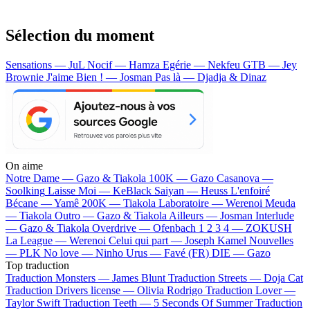
Sélection du moment
Sensations — JuL
Nocif — Hamza
Egérie — Nekfeu
GTB — Jey
Brownie
J'aime Bien ! — Josman
Pas là — Djadja & Dinaz
On aime
Notre Dame —
Gazo & Tiakola
100K —
Gazo
Casanova —
Soolking
Laisse Moi —
KeBlack
Saiyan —
Heuss L'enfoiré
Bécane —
Yamê
200K —
Tiakola
Laboratoire —
Werenoi
Meuda
—
Tiakola
Outro —
Gazo & Tiakola
Ailleurs —
Josman
Interlude
—
Gazo & Tiakola
Overdrive —
Ofenbach
1 2 3 4 —
ZOKUSH
La League —
Werenoi
Celui qui part —
Joseph Kamel
Nouvelles
—
PLK
No love —
Ninho
Urus —
Favé (FR)
DIE —
Gazo
Top traduction
Traduction Monsters —
James Blunt
Traduction Streets —
Doja Cat
Traduction Drivers license —
Olivia Rodrigo
Traduction Lover —
Taylor Swift
Traduction Teeth —
5 Seconds Of Summer
Traduction