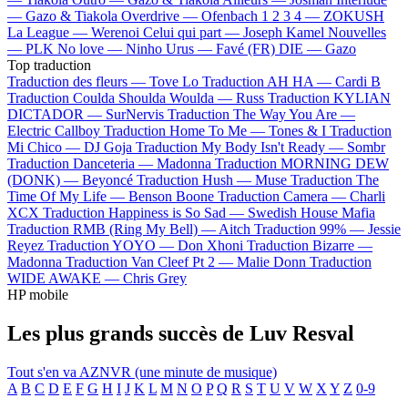
—
Gazo & Tiakola
Overdrive —
Ofenbach
1 2 3 4 —
ZOKUSH
La League —
Werenoi
Celui qui part —
Joseph Kamel
Nouvelles
—
PLK
No love —
Ninho
Urus —
Favé (FR)
DIE —
Gazo
Top traduction
Traduction des fleurs —
Tove Lo
Traduction AH HA —
Cardi B
Traduction Coulda Shoulda Woulda —
Russ
Traduction KYLIAN
DICTADOR —
SurNervis
Traduction The Way You Are —
Electric Callboy
Traduction Home To Me —
Tones & I
Traduction
Mi Chico —
DJ Goja
Traduction My Body Isn't Ready —
Sombr
Traduction Danceteria —
Madonna
Traduction MORNING DEW
(DONK) —
Beyoncé
Traduction Hush —
Muse
Traduction The
Time Of My Life —
Benson Boone
Traduction Camera —
Charli
XCX
Traduction Happiness is So Sad —
Swedish House Mafia
Traduction RMB (Ring My Bell) —
Aitch
Traduction 99% —
Jessie
Reyez
Traduction YOYO —
Don Xhoni
Traduction Bizarre —
Madonna
Traduction Van Cleef Pt 2 —
Malie Donn
Traduction
WIDE AWAKE —
Chris Grey
HP mobile
Les plus grands succès de Luv Resval
Tout s'en va
AZNVR (une minute de musique)
A
B
C
D
E
F
G
H
I
J
K
L
M
N
O
P
Q
R
S
T
U
V
W
X
Y
Z
0-9