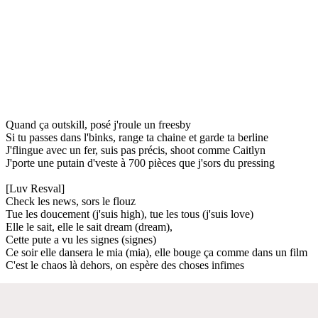
Quand ça outskill, posé j'roule un freesby
Si tu passes dans l'binks, range ta chaine et garde ta berline
J'flingue avec un fer, suis pas précis, shoot comme Caitlyn
J'porte une putain d'veste à 700 pièces que j'sors du pressing
[Luv Resval]
Check les news, sors le flouz
Tue les doucement (j'suis high), tue les tous (j'suis love)
Elle le sait, elle le sait dream (dream),
Cette pute a vu les signes (signes)
Ce soir elle dansera le mia (mia), elle bouge ça comme dans un film
C'est le chaos là dehors, on espère des choses infimes