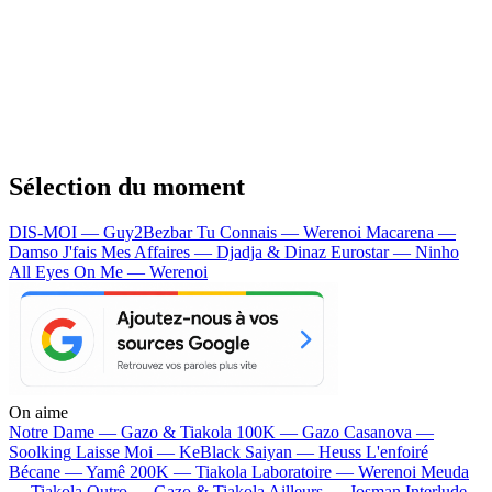
Sélection du moment
DIS-MOI — Guy2Bezbar
Tu Connais — Werenoi
Macarena —
Damso
J'fais Mes Affaires — Djadja & Dinaz
Eurostar — Ninho
All Eyes On Me — Werenoi
On aime
Notre Dame —
Gazo & Tiakola
100K —
Gazo
Casanova —
Soolking
Laisse Moi —
KeBlack
Saiyan —
Heuss L'enfoiré
Bécane —
Yamê
200K —
Tiakola
Laboratoire —
Werenoi
Meuda
—
Tiakola
Outro —
Gazo & Tiakola
Ailleurs —
Josman
Interlude