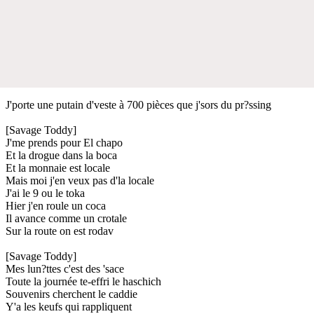
J'porte une putain d'veste à 700 pièces que j'sors du pr?ssing
[Savage Toddy]
J'me prends pour El chapo
Et la drogue dans la boca
Et la monnaie est locale
Mais moi j'en veux pas d'la locale
J'ai le 9 ou le toka
Hier j'en roule un coca
Il avance comme un crotale
Sur la route on est rodav
[Savage Toddy]
Mes lun?ttes c'est des 'sace
Toute la journée te-effri le haschich
Souvenirs cherchent le caddie
Y'a les keufs qui rappliquent