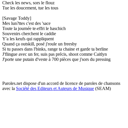
Check les news, sors le flouz
Tue les doucement, tue les tous
[Savage Toddy]
Mes lun?ttes c'est des 'sace
Toute la journée te-effri le haschich
Souvenirs cherchent le caddie
Y'a les keufs qui rappliquent
Quand ça outskill, posé j'roule un freesby
Si tu passes dans l'binks, range ta chaine et garde ta berline
J'flingue avec un fer, suis pas précis, shoot comme Caitlyn
J'porte une putain d'veste à 700 pièces que j'sors du pressing
Paroles.net dispose d'un accord de licence de paroles de chansons
avec la
Société des Editeurs et Auteurs de Musique
(SEAM)