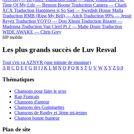
Time Of My Life —
Benson Boone
Traduction Camera —
Charli
XCX
Traduction Happiness is So Sad —
Swedish House Mafia
Traduction RMB (Ring My Bell) —
Aitch
Traduction 99% —
Jessie
Reyez
Traduction YOYO —
Don Xhoni
Traduction Bizarre —
Madonna
Traduction Van Cleef Pt 2 —
Malie Donn
Traduction
WIDE AWAKE —
Chris Grey
HP mobile
Les plus grands succès de Luv Resval
Tout s'en va
AZNVR (une minute de musique)
A
B
C
D
E
F
G
H
I
J
K
L
M
N
O
P
Q
R
S
T
U
V
W
X
Y
Z
0-9
Thématiques
Chansons pour faire le sexe
Rap Français
Chansons d'amour
Chansons des Guinguettes
Chansons de Rugby et 3ème mi-temps
Chanson bonne humeur
Plan de site