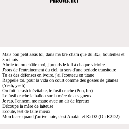
Mais bon petit assis toi, dans ma bre-cham que du 3x3, bouteilles et
3 minois
Abrite toi ou châtie moi, j'prends le kill à chaque victoire
J'sors de l'entrainement du ciel, tu sors d'une période transitoire
Tu as des défenses en ivoire, j'ai l'couteau en titane
Rappelle toi, pour la vida on court comme des gosses de gitanes
(Yeah, yeah)
On fuit l'crash inévitable, le fusil crache (Poh, brr)
Le fusil crache le ballon sur la mère de ces gueux
Je rap, l'ennemi me matte avec un air de lépreux
Découpe la mère de laiteuse
Ecoute, test de faire mieux
Mon blase quand j'arrive note, c'est Anakin et R2D2 (Ou R2D2)