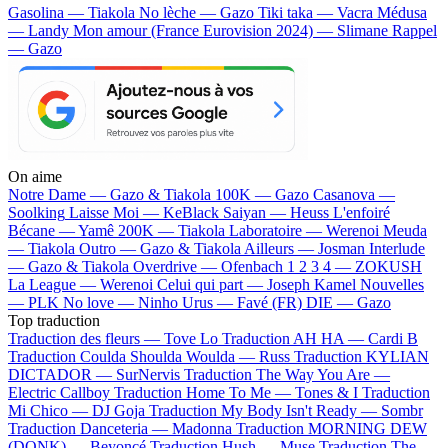
Gasolina — Tiakola
No lèche — Gazo
Tiki taka — Vacra
Médusa
— Landy
Mon amour (France Eurovision 2024) — Slimane
Rappel
— Gazo
On aime
Notre Dame —
Gazo & Tiakola
100K —
Gazo
Casanova —
Soolking
Laisse Moi —
KeBlack
Saiyan —
Heuss L'enfoiré
Bécane —
Yamê
200K —
Tiakola
Laboratoire —
Werenoi
Meuda
—
Tiakola
Outro —
Gazo & Tiakola
Ailleurs —
Josman
Interlude
—
Gazo & Tiakola
Overdrive —
Ofenbach
1 2 3 4 —
ZOKUSH
La League —
Werenoi
Celui qui part —
Joseph Kamel
Nouvelles
—
PLK
No love —
Ninho
Urus —
Favé (FR)
DIE —
Gazo
Top traduction
Traduction des fleurs —
Tove Lo
Traduction AH HA —
Cardi B
Traduction Coulda Shoulda Woulda —
Russ
Traduction KYLIAN
DICTADOR —
SurNervis
Traduction The Way You Are —
Electric Callboy
Traduction Home To Me —
Tones & I
Traduction
Mi Chico —
DJ Goja
Traduction My Body Isn't Ready —
Sombr
Traduction Danceteria —
Madonna
Traduction MORNING DEW
(DONK) —
Beyoncé
Traduction Hush —
Muse
Traduction The