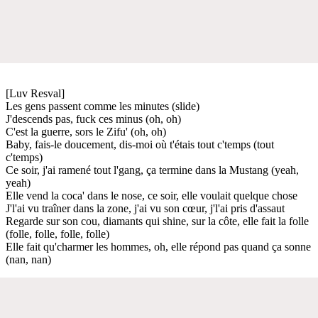
[Luv Resval]
Les gens passent comme les minutes (slide)
J'descends pas, fuck ces minus (oh, oh)
C'est la guerre, sors le Zifu' (oh, oh)
Baby, fais-le doucement, dis-moi où t'étais tout c'temps (tout
c'temps)
Ce soir, j'ai ramené tout l'gang, ça termine dans la Mustang (yeah,
yeah)
Elle vend la coca' dans le nose, ce soir, elle voulait quelque chose
J'l'ai vu traîner dans la zone, j'ai vu son cœur, j'l'ai pris d'assaut
Regarde sur son cou, diamants qui shine, sur la côte, elle fait la folle
(folle, folle, folle, folle)
Elle fait qu'charmer les hommes, oh, elle répond pas quand ça sonne
(nan, nan)