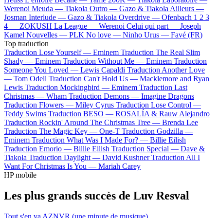
Werenoi
Meuda —
Tiakola
Outro —
Gazo & Tiakola
Ailleurs —
Josman
Interlude —
Gazo & Tiakola
Overdrive —
Ofenbach
1 2 3
4 —
ZOKUSH
La League —
Werenoi
Celui qui part —
Joseph
Kamel
Nouvelles —
PLK
No love —
Ninho
Urus —
Favé (FR)
Top traduction
Traduction Lose Yourself —
Eminem
Traduction The Real Slim
Shady —
Eminem
Traduction Without Me —
Eminem
Traduction
Someone You Loved —
Lewis Capaldi
Traduction Another Love
—
Tom Odell
Traduction Can't Hold Us —
Macklemore and Ryan
Lewis
Traduction Mockingbird —
Eminem
Traduction Last
Christmas —
Wham
Traduction Demons —
Imagine Dragons
Traduction Flowers —
Miley Cyrus
Traduction Lose Control —
Teddy Swims
Traduction BESO —
ROSALÍA & Rauw Alejandro
Traduction Rockin' Around The Christmas Tree —
Brenda Lee
Traduction The Magic Key —
One-T
Traduction Godzilla —
Eminem
Traduction What Was I Made For? —
Billie Eilish
Traduction Emorio —
Billie Eilish
Traduction Special —
Dave &
Tiakola
Traduction Daylight —
David Kushner
Traduction All I
Want For Christmas Is You —
Mariah Carey
HP mobile
Les plus grands succès de Luv Resval
Tout s'en va
AZNVR (une minute de musique)