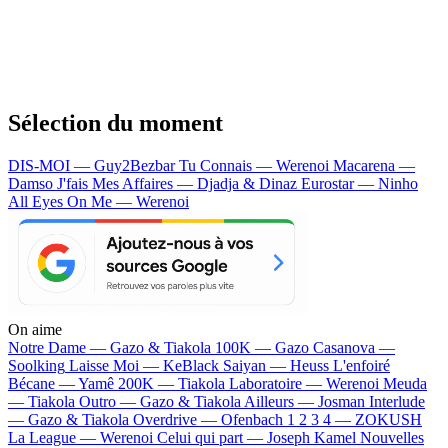
Sélection du moment
DIS-MOI — Guy2Bezbar
Tu Connais — Werenoi
Macarena —
Damso
J'fais Mes Affaires — Djadja & Dinaz
Eurostar — Ninho
All Eyes On Me — Werenoi
On aime
Notre Dame —
Gazo & Tiakola
100K —
Gazo
Casanova —
Soolking
Laisse Moi —
KeBlack
Saiyan —
Heuss L'enfoiré
Bécane —
Yamê
200K —
Tiakola
Laboratoire —
Werenoi
Meuda
—
Tiakola
Outro —
Gazo & Tiakola
Ailleurs —
Josman
Interlude
—
Gazo & Tiakola
Overdrive —
Ofenbach
1 2 3 4 —
ZOKUSH
La League —
Werenoi
Celui qui part —
Joseph Kamel
Nouvelles