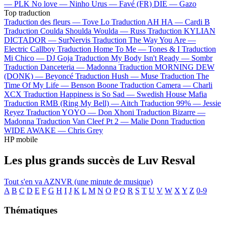
—
PLK
No love —
Ninho
Urus —
Favé (FR)
DIE —
Gazo
Top traduction
Traduction des fleurs —
Tove Lo
Traduction AH HA —
Cardi B
Traduction Coulda Shoulda Woulda —
Russ
Traduction KYLIAN
DICTADOR —
SurNervis
Traduction The Way You Are —
Electric Callboy
Traduction Home To Me —
Tones & I
Traduction
Mi Chico —
DJ Goja
Traduction My Body Isn't Ready —
Sombr
Traduction Danceteria —
Madonna
Traduction MORNING DEW
(DONK) —
Beyoncé
Traduction Hush —
Muse
Traduction The
Time Of My Life —
Benson Boone
Traduction Camera —
Charli
XCX
Traduction Happiness is So Sad —
Swedish House Mafia
Traduction RMB (Ring My Bell) —
Aitch
Traduction 99% —
Jessie
Reyez
Traduction YOYO —
Don Xhoni
Traduction Bizarre —
Madonna
Traduction Van Cleef Pt 2 —
Malie Donn
Traduction
WIDE AWAKE —
Chris Grey
HP mobile
Les plus grands succès de Luv Resval
Tout s'en va
AZNVR (une minute de musique)
A
B
C
D
E
F
G
H
I
J
K
L
M
N
O
P
Q
R
S
T
U
V
W
X
Y
Z
0-9
Thématiques