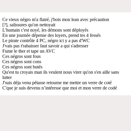
Ce vieux négro m'a flairé, j'bois mon lean avec précaution
[?], salissures qu'on nettoyait
L'humain c'est noyé, les démons sont déployés
En une journée dépense des loyers, prend tes 4 fessés
Le pirate contrôle 4 PC, négro ici y a pas d'WC
J'vais pas t'rabaisser faut savoir a qui s'adresser
Fume le ther et tape un AVC
Ces négros sont fous
Ces négros sont cons
Ces négros sont butés
Qu'est tu croyais man ils veulent nous virer qu'on s'en aille sans
lutter
J'suis déja venu pétasse retourne me mettre un verre de coté
C'que je suis devenu n’intéresse que moi et mon verre de codé