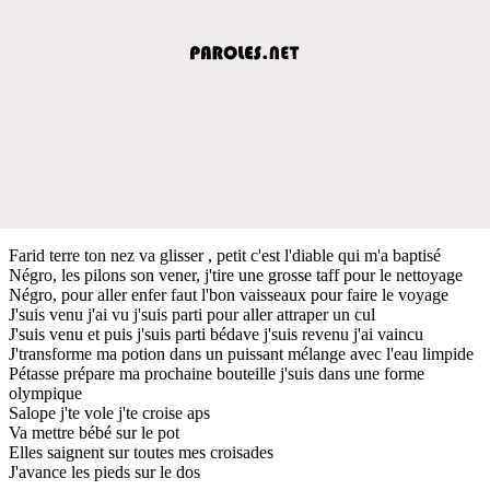
Farid terre ton nez va glisser , petit c'est l'diable qui m'a baptisé
Négro, les pilons son vener, j'tire une grosse taff pour le nettoyage
Négro, pour aller enfer faut l'bon vaisseaux pour faire le voyage
J'suis venu j'ai vu j'suis parti pour aller attraper un cul
J'suis venu et puis j'suis parti bédave j'suis revenu j'ai vaincu
J'transforme ma potion dans un puissant mélange avec l'eau limpide
Pétasse prépare ma prochaine bouteille j'suis dans une forme
olympique
Salope j'te vole j'te croise aps
Va mettre bébé sur le pot
Elles saignent sur toutes mes croisades
J'avance les pieds sur le dos