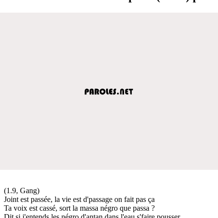
(1.9, Gang)
Joint est passée, la vie est d'passage on fait pas ça
Ta voix est cassé, sort la massa négro que passa ?
Dit si j'entends les négro d'antan dans l'eau s'faire pousser