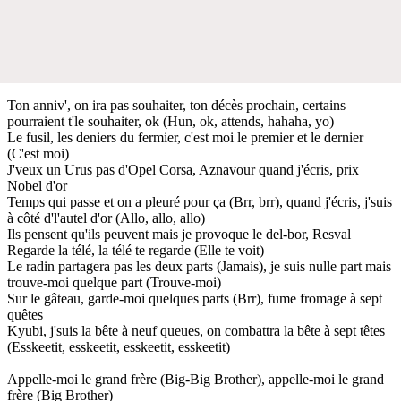
Ton anniv', on ira pas souhaiter, ton décès prochain, certains
pourraient t'le souhaiter, ok (Hun, ok, attends, hahaha, yo)
Le fusil, les deniers du fermier, c'est moi le premier et le dernier
(C'est moi)
J'veux un Urus pas d'Opel Corsa, Aznavour quand j'écris, prix
Nobel d'or
Temps qui passe et on a pleuré pour ça (Brr, brr), quand j'écris, j'suis
à côté d'l'autel d'or (Allo, allo, allo)
Ils pensent qu'ils peuvent mais je provoque le del-bor, Resval
Regarde la télé, la télé te regarde (Elle te voit)
Le radin partagera pas les deux parts (Jamais), je suis nulle part mais
trouve-moi quelque part (Trouve-moi)
Sur le gâteau, garde-moi quelques parts (Brr), fume fromage à sept
quêtes
Kyubi, j'suis la bête à neuf queues, on combattra la bête à sept têtes
(Esskeetit, esskeetit, esskeetit, esskeetit)
Appelle-moi le grand frère (Big-Big Brother), appelle-moi le grand
frère (Big Brother)