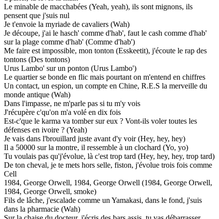
Le minable de macchabées (Yeah, yeah), ils sont mignons, ils
pensent que j'suis nul
Je t'envoie la myriade de cavaliers (Wah)
Je découpe, j'ai le hasch' comme d'hab', faut le cash comme d'hab'
sur la plage comme d'hab' (Comme d'hab')
Me faire est impossible, mon tonton (Esskeetit), j'écoute le rap des
tontons (Des tontons)
Urus Lambo' sur un ponton (Urus Lambo')
Le quartier se bonde en flic mais pourtant on m'entend en chiffres
Un contact, un espion, un compte en Chine, R.E.S la merveille du
monde antique (Wah)
Dans l'impasse, ne m'parle pas si tu m'y vois
J'récupère c'qu'on m'a volé en dix fois
Est-c'que le karma va tomber sur eux ? Vont-ils voler toutes les
défenses en ivoire ? (Yeah)
Je vais dans l'brouillard juste avant d'y voir (Hey, hey, hey)
Il a 50000 sur la montre, il ressemble à un clochard (Yo, yo)
Tu voulais pas qu'j'évolue, là c'est trop tard (Hey, hey, hey, trop tard)
De ton cheval, je te mets hors selle, fiston, j'évolue trois fois comme
Cell
1984, George Orwell, 1984, George Orwell (1984, George Orwell,
1984, George Orwell, smoke)
Fils de lâche, j'escalade comme un Yamakasi, dans le fond, j'suis
dans la pharmacie (Wah)
Sur la chaise du docteur, j'écris des bars assis, tu vas débarrasser