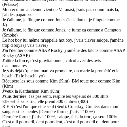
(Pétasse)
Mon écriture ancienne vient de Varanasi, j'suis pas connu mais là,
j'ai des paparazzis
Je t'allume, je flingue comme Jones (Je t'allume, je flingue comme
J-)
Je t'allume, je flingue comme Jones, je fume ça comme à Campton
(Smoke)
Le hot boy lui même m'appelle hot boy, j'vais t'laver salope, j'amène
trop d'boys (J'vais t'laver)
J'ai l'dentier comme A$AP Rocky, j'ramène des bitchs comme A$AP
Rocky (A$AP)
J'attire la force, c'est gravitationnel, calcul avec des avis
d'actionnaires
Je sais déjà c'que ton mari va promettre, on marie la prométh' et le
hasch' (Et le hasch', yo)
Récupère les sous comme Kim (Kim), BM toute noir comme Kim
(Kim)
J'veux la Kardashian Kim (Kim)
J'suis derrière, t'as pas senti, respire les vapeurs de 300 shits
Elle est là sans fric, elle prend 300 chibres (300)
R.E.S c'est l'unique et le seul (Seul), Conakry, Guinée, dans mon
sang c'est les peules (Dernière forme, j'suis à 100%)
Dernière forme, j'suis à 100%, salope, fais du troc, ça sera 100%
C'est œil pour œil, dent pour dent, c'est œil pour œil ou dent pour
dent