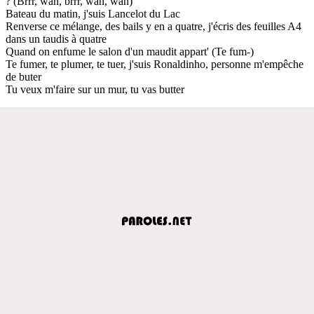
? (Brrr, wah, brrr, wah, wah)
Bateau du matin, j'suis Lancelot du Lac
Renverse ce mélange, des bails y en a quatre, j'écris des feuilles A4
dans un taudis à quatre
Quand on enfume le salon d'un maudit appart' (Te fum-)
Te fumer, te plumer, te tuer, j'suis Ronaldinho, personne m'empêche
de buter
Tu veux m'faire sur un mur, tu vas butter