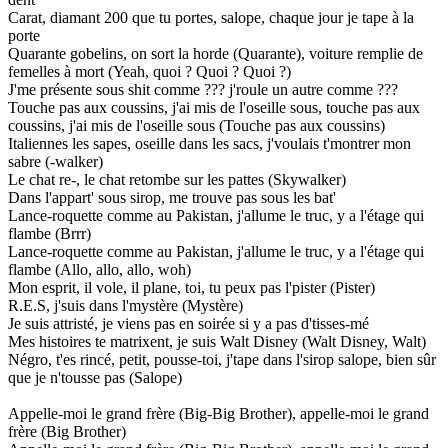
Carat, diamant 200 que tu portes, salope, chaque jour je tape à la
porte
Quarante gobelins, on sort la horde (Quarante), voiture remplie de
femelles à mort (Yeah, quoi ? Quoi ? Quoi ?)
J'me présente sous shit comme ??? j'roule un autre comme ???
Touche pas aux coussins, j'ai mis de l'oseille sous, touche pas aux
coussins, j'ai mis de l'oseille sous (Touche pas aux coussins)
Italiennes les sapes, oseille dans les sacs, j'voulais t'montrer mon
sabre (-walker)
Le chat re-, le chat retombe sur les pattes (Skywalker)
Dans l'appart' sous sirop, me trouve pas sous les bat'
Lance-roquette comme au Pakistan, j'allume le truc, y a l'étage qui
flambe (Brrr)
Lance-roquette comme au Pakistan, j'allume le truc, y a l'étage qui
flambe (Allo, allo, allo, woh)
Mon esprit, il vole, il plane, toi, tu peux pas l'pister (Pister)
R.E.S, j'suis dans l'mystère (Mystère)
Je suis attristé, je viens pas en soirée si y a pas d'tisses-mé
Mes histoires te matrixent, je suis Walt Disney (Walt Disney, Walt)
Négro, t'es rincé, petit, pousse-toi, j'tape dans l'sirop salope, bien sûr
que je n'tousse pas (Salope)
Appelle-moi le grand frère (Big-Big Brother), appelle-moi le grand
frère (Big Brother)