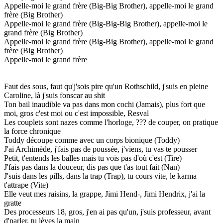
Appelle-moi le grand frère (Big-Big Brother), appelle-moi le grand
frère (Big Brother)
Appelle-moi le grand frère (Big-Big-Big Brother), appelle-moi le
grand frère (Big Brother)
Appelle-moi le grand frère (Big-Big Brother), appelle-moi le grand
frère (Big Brother)
Appelle-moi le grand frère
Faut des sous, faut qu'j'sois pire qu'un Rothschild, j'suis en pleine
Caroline, là j'suis fonscar au shit
Ton bail inaudible va pas dans mon cochi (Jamais), plus fort que
moi, gros c'est moi ou c'est impossible, Resval
Les couplets sont nazes comme l'horloge, ??? de couper, on pratique
la force chronique
Toddy découpe comme avec un corps bionique (Toddy)
J'ai Archimède, j'fais pas de poussée, j'viens, tu vas te pousser
Petit, t'entends les balles mais tu vois pas d'où c'est (Tire)
J'fais pas dans la douceur, dis pas que t'as tout fait (Nan)
J'suis dans les pills, dans la trap (Trap), tu cours vite, le karma
t'attrape (Vite)
Elle veut mes raisins, la grappe, Jimi Hend-, Jimi Hendrix, j'ai la
gratte
Des processeurs 18, gros, j'en ai pas qu'un, j'suis professeur, avant
d'parler, tu lèves la main