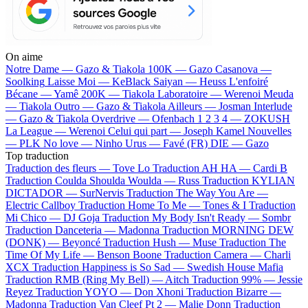
On aime
Notre Dame —
Gazo & Tiakola
100K —
Gazo
Casanova —
Soolking
Laisse Moi —
KeBlack
Saiyan —
Heuss L'enfoiré
Bécane —
Yamê
200K —
Tiakola
Laboratoire —
Werenoi
Meuda
—
Tiakola
Outro —
Gazo & Tiakola
Ailleurs —
Josman
Interlude
—
Gazo & Tiakola
Overdrive —
Ofenbach
1 2 3 4 —
ZOKUSH
La League —
Werenoi
Celui qui part —
Joseph Kamel
Nouvelles
—
PLK
No love —
Ninho
Urus —
Favé (FR)
DIE —
Gazo
Top traduction
Traduction des fleurs —
Tove Lo
Traduction AH HA —
Cardi B
Traduction Coulda Shoulda Woulda —
Russ
Traduction KYLIAN
DICTADOR —
SurNervis
Traduction The Way You Are —
Electric Callboy
Traduction Home To Me —
Tones & I
Traduction
Mi Chico —
DJ Goja
Traduction My Body Isn't Ready —
Sombr
Traduction Danceteria —
Madonna
Traduction MORNING DEW
(DONK) —
Beyoncé
Traduction Hush —
Muse
Traduction The
Time Of My Life —
Benson Boone
Traduction Camera —
Charli
XCX
Traduction Happiness is So Sad —
Swedish House Mafia
Traduction RMB (Ring My Bell) —
Aitch
Traduction 99% —
Jessie
Reyez
Traduction YOYO —
Don Xhoni
Traduction Bizarre —
Madonna
Traduction Van Cleef Pt 2 —
Malie Donn
Traduction