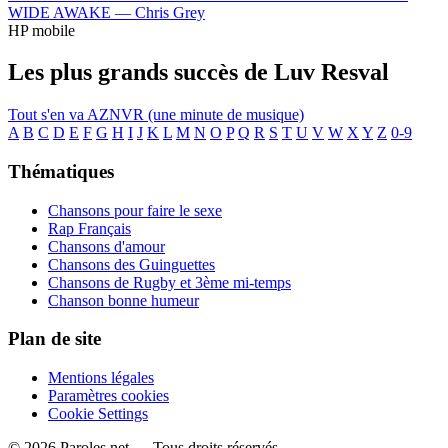
WIDE AWAKE —
Chris Grey
HP mobile
Les plus grands succès de Luv Resval
Tout s'en va
AZNVR (une minute de musique)
A
B
C
D
E
F
G
H
I
J
K
L
M
N
O
P
Q
R
S
T
U
V
W
X
Y
Z
0-9
Thématiques
Chansons pour faire le sexe
Rap Français
Chansons d'amour
Chansons des Guinguettes
Chansons de Rugby et 3ème mi-temps
Chanson bonne humeur
Plan de site
Mentions légales
Paramètres cookies
Cookie Settings
© 2026 Paroles.net — Tous droits réservés