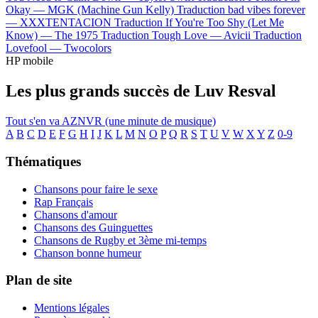
Okay —
MGK (Machine Gun Kelly)
Traduction bad vibes forever
—
XXXTENTACION
Traduction If You're Too Shy (Let Me
Know) —
The 1975
Traduction Tough Love —
Avicii
Traduction
Lovefool —
Twocolors
HP mobile
Les plus grands succès de Luv Resval
Tout s'en va
AZNVR (une minute de musique)
A
B
C
D
E
F
G
H
I
J
K
L
M
N
O
P
Q
R
S
T
U
V
W
X
Y
Z
0-9
Thématiques
Chansons pour faire le sexe
Rap Français
Chansons d'amour
Chansons des Guinguettes
Chansons de Rugby et 3ème mi-temps
Chanson bonne humeur
Plan de site
Mentions légales