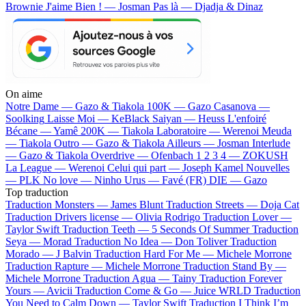
Brownie
J'aime Bien ! — Josman
Pas là — Djadja & Dinaz
On aime
Notre Dame —
Gazo & Tiakola
100K —
Gazo
Casanova —
Soolking
Laisse Moi —
KeBlack
Saiyan —
Heuss L'enfoiré
Bécane —
Yamê
200K —
Tiakola
Laboratoire —
Werenoi
Meuda
—
Tiakola
Outro —
Gazo & Tiakola
Ailleurs —
Josman
Interlude
—
Gazo & Tiakola
Overdrive —
Ofenbach
1 2 3 4 —
ZOKUSH
La League —
Werenoi
Celui qui part —
Joseph Kamel
Nouvelles
—
PLK
No love —
Ninho
Urus —
Favé (FR)
DIE —
Gazo
Top traduction
Traduction Monsters —
James Blunt
Traduction Streets —
Doja Cat
Traduction Drivers license —
Olivia Rodrigo
Traduction Lover —
Taylor Swift
Traduction Teeth —
5 Seconds Of Summer
Traduction
Seya —
Morad
Traduction No Idea —
Don Toliver
Traduction
Morado —
J Balvin
Traduction Hard For Me —
Michele Morrone
Traduction Rapture —
Michele Morrone
Traduction Stand By —
Michele Morrone
Traduction Agua —
Tainy
Traduction Forever
Yours —
Avicii
Traduction Come & Go —
Juice WRLD
Traduction
You Need to Calm Down —
Taylor Swift
Traduction I Think I’m