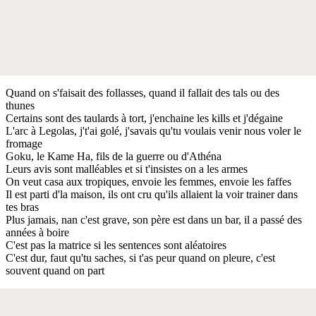
Quand on s'faisait des follasses, quand il fallait des tals ou des
thunes
Certains sont des taulards à tort, j'enchaine les kills et j'dégaine
L'arc à Legolas, j't'ai golé, j'savais qu'tu voulais venir nous voler le
fromage
Goku, le Kame Ha, fils de la guerre ou d'Athéna
Leurs avis sont malléables et si t'insistes on a les armes
On veut casa aux tropiques, envoie les femmes, envoie les faffes
Il est parti d'la maison, ils ont cru qu'ils allaient la voir trainer dans
tes bras
Plus jamais, nan c'est grave, son père est dans un bar, il a passé des
années à boire
C'est pas la matrice si les sentences sont aléatoires
C'est dur, faut qu'tu saches, si t'as peur quand on pleure, c'est
souvent quand on part