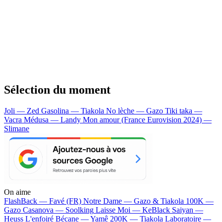
Sélection du moment
Joli — Zed
Gasolina — Tiakola
No lèche — Gazo
Tiki taka —
Vacra
Médusa — Landy
Mon amour (France Eurovision 2024) —
Slimane
On aime
FlashBack —
Favé (FR)
Notre Dame —
Gazo & Tiakola
100K —
Gazo
Casanova —
Soolking
Laisse Moi —
KeBlack
Saiyan —
Heuss L'enfoiré
Bécane —
Yamê
200K —
Tiakola
Laboratoire —