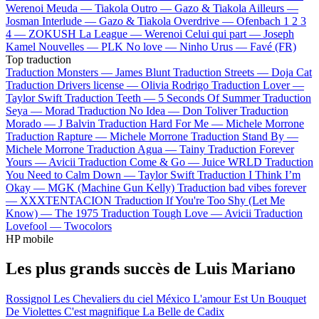
Werenoi
Meuda —
Tiakola
Outro —
Gazo & Tiakola
Ailleurs —
Josman
Interlude —
Gazo & Tiakola
Overdrive —
Ofenbach
1 2 3
4 —
ZOKUSH
La League —
Werenoi
Celui qui part —
Joseph
Kamel
Nouvelles —
PLK
No love —
Ninho
Urus —
Favé (FR)
Top traduction
Traduction Monsters —
James Blunt
Traduction Streets —
Doja Cat
Traduction Drivers license —
Olivia Rodrigo
Traduction Lover —
Taylor Swift
Traduction Teeth —
5 Seconds Of Summer
Traduction
Seya —
Morad
Traduction No Idea —
Don Toliver
Traduction
Morado —
J Balvin
Traduction Hard For Me —
Michele Morrone
Traduction Rapture —
Michele Morrone
Traduction Stand By —
Michele Morrone
Traduction Agua —
Tainy
Traduction Forever
Yours —
Avicii
Traduction Come & Go —
Juice WRLD
Traduction
You Need to Calm Down —
Taylor Swift
Traduction I Think I’m
Okay —
MGK (Machine Gun Kelly)
Traduction bad vibes forever
—
XXXTENTACION
Traduction If You're Too Shy (Let Me
Know) —
The 1975
Traduction Tough Love —
Avicii
Traduction
Lovefool —
Twocolors
HP mobile
Les plus grands succès de Luis Mariano
Rossignol
Les Chevaliers du ciel
México
L'amour Est Un Bouquet
De Violettes
C'est magnifique
La Belle de Cadix