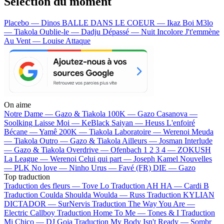
Sélection du moment
Placebo — Dinos
BALLE DANS LE COEUR — Ikaz Boi
M3lo
— Tiakola
Oublie-le — Dadju
Dépassé — Nuit Incolore
J't'emmène
Au Vent — Louise Attaque
On aime
Notre Dame —
Gazo & Tiakola
100K —
Gazo
Casanova —
Soolking
Laisse Moi —
KeBlack
Saiyan —
Heuss L'enfoiré
Bécane —
Yamê
200K —
Tiakola
Laboratoire —
Werenoi
Meuda
—
Tiakola
Outro —
Gazo & Tiakola
Ailleurs —
Josman
Interlude
—
Gazo & Tiakola
Overdrive —
Ofenbach
1 2 3 4 —
ZOKUSH
La League —
Werenoi
Celui qui part —
Joseph Kamel
Nouvelles
—
PLK
No love —
Ninho
Urus —
Favé (FR)
DIE —
Gazo
Top traduction
Traduction des fleurs —
Tove Lo
Traduction AH HA —
Cardi B
Traduction Coulda Shoulda Woulda —
Russ
Traduction KYLIAN
DICTADOR —
SurNervis
Traduction The Way You Are —
Electric Callboy
Traduction Home To Me —
Tones & I
Traduction
Mi Chico —
DJ Goja
Traduction My Body Isn't Ready —
Sombr