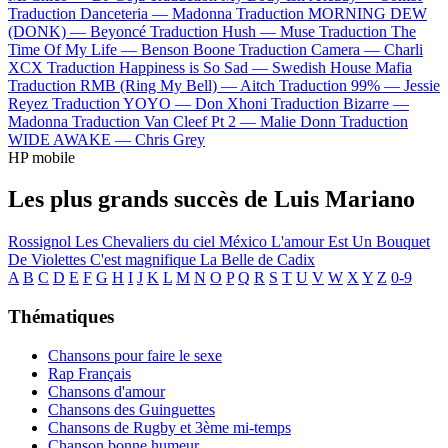
Traduction Danceteria —
Madonna
Traduction MORNING DEW
(DONK) —
Beyoncé
Traduction Hush —
Muse
Traduction The
Time Of My Life —
Benson Boone
Traduction Camera —
Charli
XCX
Traduction Happiness is So Sad —
Swedish House Mafia
Traduction RMB (Ring My Bell) —
Aitch
Traduction 99% —
Jessie
Reyez
Traduction YOYO —
Don Xhoni
Traduction Bizarre —
Madonna
Traduction Van Cleef Pt 2 —
Malie Donn
Traduction
WIDE AWAKE —
Chris Grey
HP mobile
Les plus grands succès de Luis Mariano
Rossignol
Les Chevaliers du ciel
México
L'amour Est Un Bouquet
De Violettes
C'est magnifique
La Belle de Cadix
A
B
C
D
E
F
G
H
I
J
K
L
M
N
O
P
Q
R
S
T
U
V
W
X
Y
Z
0-9
Thématiques
Chansons pour faire le sexe
Rap Français
Chansons d'amour
Chansons des Guinguettes
Chansons de Rugby et 3ème mi-temps
Chanson bonne humeur