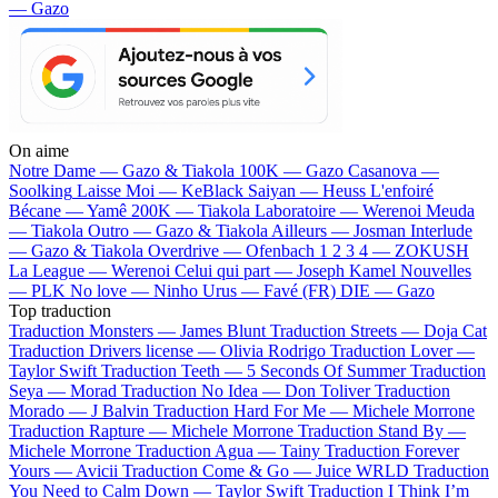
— Gazo
On aime
Notre Dame —
Gazo & Tiakola
100K —
Gazo
Casanova —
Soolking
Laisse Moi —
KeBlack
Saiyan —
Heuss L'enfoiré
Bécane —
Yamê
200K —
Tiakola
Laboratoire —
Werenoi
Meuda
—
Tiakola
Outro —
Gazo & Tiakola
Ailleurs —
Josman
Interlude
—
Gazo & Tiakola
Overdrive —
Ofenbach
1 2 3 4 —
ZOKUSH
La League —
Werenoi
Celui qui part —
Joseph Kamel
Nouvelles
—
PLK
No love —
Ninho
Urus —
Favé (FR)
DIE —
Gazo
Top traduction
Traduction Monsters —
James Blunt
Traduction Streets —
Doja Cat
Traduction Drivers license —
Olivia Rodrigo
Traduction Lover —
Taylor Swift
Traduction Teeth —
5 Seconds Of Summer
Traduction
Seya —
Morad
Traduction No Idea —
Don Toliver
Traduction
Morado —
J Balvin
Traduction Hard For Me —
Michele Morrone
Traduction Rapture —
Michele Morrone
Traduction Stand By —
Michele Morrone
Traduction Agua —
Tainy
Traduction Forever
Yours —
Avicii
Traduction Come & Go —
Juice WRLD
Traduction
You Need to Calm Down —
Taylor Swift
Traduction I Think I’m