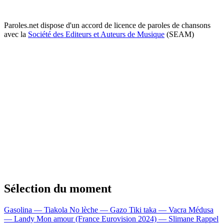
Paroles.net dispose d'un accord de licence de paroles de chansons
avec la
Société des Editeurs et Auteurs de Musique
(SEAM)
Sélection du moment
Gasolina — Tiakola
No lèche — Gazo
Tiki taka — Vacra
Médusa
— Landy
Mon amour (France Eurovision 2024) — Slimane
Rappel