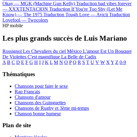
Okay —
MGK (Machine Gun Kelly)
Traduction bad vibes forever
—
XXXTENTACION
Traduction If You're Too Shy (Let Me
Know) —
The 1975
Traduction Tough Love —
Avicii
Traduction
Lovefool —
Twocolors
HP mobile
Les plus grands succès de Luis Mariano
Rossignol
Les Chevaliers du ciel
México
L'amour Est Un Bouquet
De Violettes
C'est magnifique
La Belle de Cadix
A
B
C
D
E
F
G
H
I
J
K
L
M
N
O
P
Q
R
S
T
U
V
W
X
Y
Z
0-9
Thématiques
Chansons pour faire le sexe
Rap Français
Chansons d'amour
Chansons des Guinguettes
Chansons de Rugby et 3ème mi-temps
Chanson bonne humeur
Plan de site